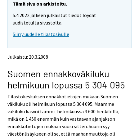
e
e
Tämä sivu on arkistoitu.
m
m
5.4.2022 jälkeen julkaistut tiedot löydät
o
o
v
v
uudistetulta sivustolta.
i
i
Siirry uudelle tilastosivulle
n
n
g
g
t
t
o
o
Julkaistu: 20.3.2008
a
a
n
n
Suomen ennakkoväkiluku
o
o
t
t
helmikuun lopussa 5 304 095
h
h
e
e
Tilastokeskuksen ennakkotietojen mukaan Suomen
r
r
s
s
väkiluku oli helmikuun lopussa 5 304 095. Maamme
e
e
väkiluku kasvoi tammi–helmikuussa 3 600 henkilöllä,
r
r
mikä on 1 450 enemmän kuin vastaavan ajanjakson
v
v
ennakkotietojen mukaan vuosi sitten. Suurin syy
i
i
väestönlisäykseen oli se, että maahanmuuttoja oli
c
c