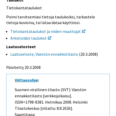
Taulukot
Tietokantataulukot
Poimi tarvitsemiasi tietoja taulukoiksi, tarkastele
tietoja kuvioina, tai lataa dataa käyttöösi.
Tietokantataulukot ja niiden muuttujat
Arkistoidut taulukot
Laatuselosteet
Laatuseloste, Väestön ennakkotilasto
(20.3.2008)
Päivitetty 20.3.2008
Viittausohje
:
Suomen virallinen tilasto (SVT): Väestön
ennakkotilasto [verkkojulkaisu].
ISSN=1798-8381.
Helmikuu
2008. Helsinki:
Tilastokeskus [viitattu: 8.8.2026].
Saantitapa: