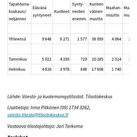
Tapahtuma-
Synty-
Kuntien
Elävänä
Maahan-
Maasta
kuukausi/
Kuolleet
neiden
välinen
syntyneet
muutto
muutto
neljännes
enemm.
muutto
Yhteensä
9 848
8 271
1 577
38 093
4 064
2 03
Tammikuu
5 022
4 293
729
20 285
2 324
1 21
Helmikuu
4 826
3 978
848
17 808
1 740
81
Lähde: Väestö- ja kuolemansyytilastot. Tilastokeskus
Lisätietoja: Irma Pitkänen (09) 1734 3262,
vaesto.tilasto@tilastokeskus.fi
Vastaava tilastojohtaja: Jari Tarkoma