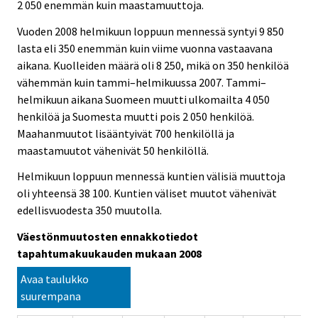
e
e
2 050 enemmän kuin maastamuuttoja.
.
.
Vuoden 2008 helmikuun loppuun mennessä syntyi 9 850
lasta eli 350 enemmän kuin viime vuonna vastaavana
aikana. Kuolleiden määrä oli 8 250, mikä on 350 henkilöä
vähemmän kuin tammi–helmikuussa 2007. Tammi–
helmikuun aikana Suomeen muutti ulkomailta 4 050
henkilöä ja Suomesta muutti pois 2 050 henkilöä.
Maahanmuutot lisääntyivät 700 henkilöllä ja
maastamuutot vähenivät 50 henkilöllä.
Helmikuun loppuun mennessä kuntien välisiä muuttoja
oli yhteensä 38 100. Kuntien väliset muutot vähenivät
edellisvuodesta 350 muutolla.
Väestönmuutosten ennakkotiedot
tapahtumakuukauden mukaan 2008
Avaa taulukko
suurempana