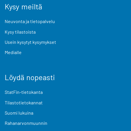
Kysy meiltä
Neuvonta ja tietopalvelu
Kysy tilastoista
Usein kysytyt kysymykset
Medialle
Löydä nopeasti
StatFin-tietokanta
Tilastotietokannat
Suomi lukuina
Rahanarvonmuunnin