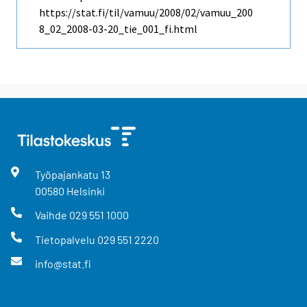
https://stat.fi/til/vamuu/2008/02/vamuu_200
8_02_2008-03-20_tie_001_fi.html
Työpajankatu
13
00580
Helsinki
Vaihde
029 551 1000
Tietopalvelu
029 551 2220
info@stat.fi