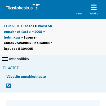
Valikko
Haku
Etusivu
>
Tilastot
>
Väestön
ennakkotilasto
>
2008
>
helmikuu
> Suomen
ennakkoväkiluku helmikuun
lopussa 5 304 095
Avaa valikko
TILASTOT
Väestön ennakkotilasto
Y
Y
o
o
u
u
a
a
r
r