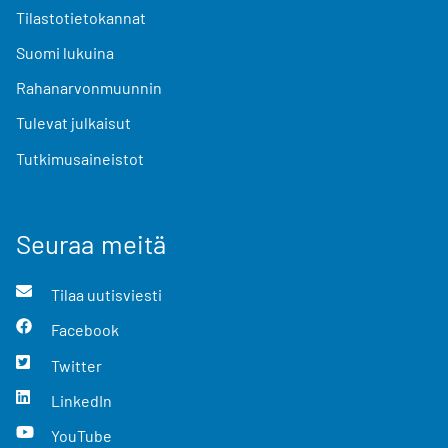
Tilastotietokannat
Suomi lukuina
Rahanarvonmuunnin
Tulevat julkaisut
Tutkimusaineistot
Seuraa meitä
Tilaa uutisviesti
Facebook
Twitter
LinkedIn
YouTube