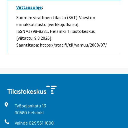
Viittausohje
:
Suomen virallinen tilasto (SVT): Väestön
ennakkotilasto [verkkojulkaisu].
ISSN=1798-8381. Helsinki: Tilastokeskus
[viitattu: 9.8.2026].
Saantitapa: https://stat.fi/til/vamuu/2008/07/
Työpajankatu
13
00580
Helsinki
Vaihde
029 551 1000