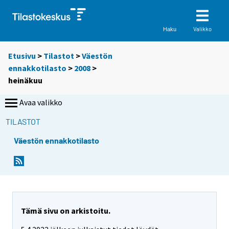
Valikko
Haku
Etusivu
>
Tilastot
>
Väestön
ennakkotilasto
>
2008
>
heinäkuu
Avaa valikko
TILASTOT
Väestön ennakkotilasto
Tämä sivu on arkistoitu.