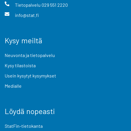
Tietopalvelu
029 551 2220
info@stat.fi
Kysy meiltä
Neuvonta ja tietopalvelu
Kysy tilastoista
Usein kysytyt kysymykset
Medialle
Löydä nopeasti
StatFin-tietokanta