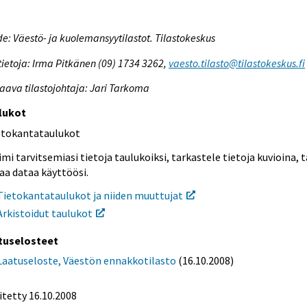
e: Väestö- ja kuolemansyytilastot. Tilastokeskus
tietoja: Irma Pitkänen (09) 1734 3262,
vaesto.tilasto@tilastokeskus.fi
aava tilastojohtaja: Jari Tarkoma
lukot
etokantataulukot
mi tarvitsemiasi tietoja taulukoiksi, tarkastele tietoja kuvioina, t
aa dataa käyttöösi.
Tietokantataulukot ja niiden muuttujat
Arkistoidut taulukot
tuselosteet
Laatuseloste, Väestön ennakkotilasto
(16.10.2008)
itetty 16.10.2008