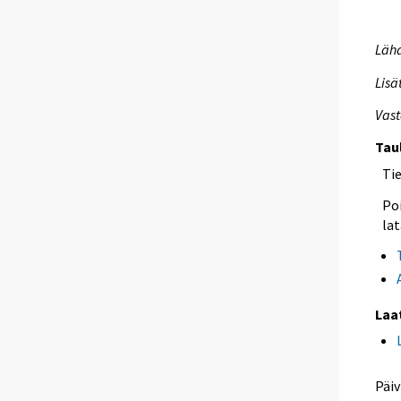
Lähd
Lisä
Vast
Tau
Ti
Poi
lat
Laa
Päiv