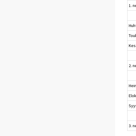
1. n
Huh
Tou
Kes
2. n
Hei
Elo
Syy
3. n