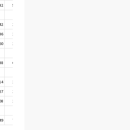
32
5 049
5 305 533
42
2 072
5 307 605
36
2 152
5 309 757
60
2 445
5 312 202
38
6 669
5 312 202
14
2 867
5 315 069
27
1 971
5 317 040
08
2 913
5 319 953
49
7 751
5 319 953