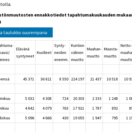
tolla.
stönmuutosten ennakkotiedot tapahtumakuukauden mukaa
8
a taulukko suurempana
ahtuma-
Synty-
Kuntien
Netto-
Elävänä
Maahan-
Maasta-
kausi/
Kuolleet
neiden
välinen
maaha
syntyneet
muutto
muutto
jännes
enemm.
muutto
muutt
eensä
45 371
36 821
8 550
224 197
21 437
10 518
10 9
mikuu
5 032
4 308
724
20 303
2 333
1 248
1 0
mikuu
4 842
4 079
763
17 921
1 787
892
8
liskuu
5 096
4 666
430
19 055
1 947
795
1 1