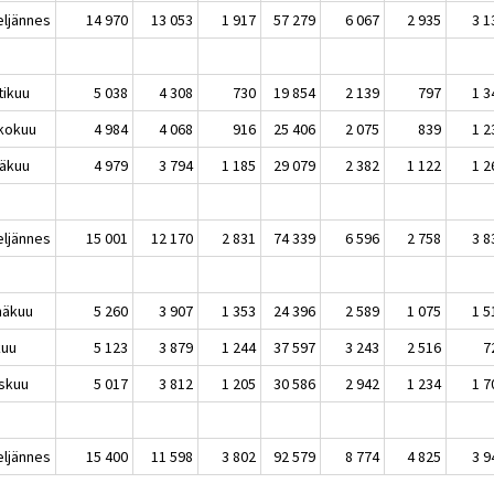
eljännes
14 970
13 053
1 917
57 279
6 067
2 935
3 1
tikuu
5 038
4 308
730
19 854
2 139
797
1 3
kokuu
4 984
4 068
916
25 406
2 075
839
1 2
äkuu
4 979
3 794
1 185
29 079
2 382
1 122
1 2
eljännes
15 001
12 170
2 831
74 339
6 596
2 758
3 8
näkuu
5 260
3 907
1 353
24 396
2 589
1 075
1 5
kuu
5 123
3 879
1 244
37 597
3 243
2 516
7
skuu
5 017
3 812
1 205
30 586
2 942
1 234
1 7
eljännes
15 400
11 598
3 802
92 579
8 774
4 825
3 9