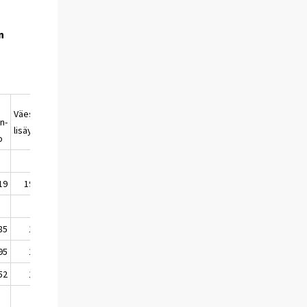
n
Väestön-
n-
Väkiluku
lisäys
o
19
19 469
5 319 953
85
1 809
5 302 293
95
1 658
5 303 951
52
1 582
5 305 533