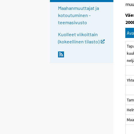
muu
Maahanmuuttajat ja
Väe
kotoutuminen -
200
teemasivusto
Ava
Kuolleet viikoittain
(kokeellinen tilasto)
Tap
kuu
nel
Yht
Tam
Hel
Maa