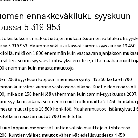
uomen ennakkoväkiluku syyskuun
pussa 5 319 953
astokeskuksen ennakkotietojen mukaan Suomen väkiluku oli syys
ssa 5 319 953. Maamme väkiluku kasvoi tammi-syyskuussa 19 450
kilöllä, mikä on 1 800 enemmän kuin vastaavan ajanjakson mukaa
i sitten. Suurin syy väestönlisäykseen oli se, että maahanmuuttoja
900 enemmän kuin maastamuuttoja.
en 2008 syyskuun loppuun mennessä syntyi 45 350 lasta eli 700
mmän kuin viime vuonna vastaavana aikana. Kuolleiden määrä oli
800, mikä on 250 henkilöä vähemmän kuin tammi-syyskuussa 2007.
mi-syyskuun aikana Suomeen muutti ulkomailta 21 450 henkilöä 
esta muutti pois 10 500 henkilöä. Maahanmuutot lisääntyivät 1 
ilöllä ja maastamuutot 700 henkilöllä.
kuun loppuun mennessä kuntien välisiä muuttoja oli yhteensä
200. Kuntien väliset muutot vähenivät edellisvuodesta 4 450