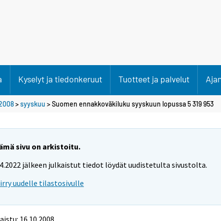
a
Kyselyt ja tiedonkeruut
Tuotteet ja palvelut
Aja
2008
>
syyskuu
> Suomen ennakkoväkiluku syyskuun lopussa 5 319 953
ämä sivu on arkistoitu.
.4.2022 jälkeen julkaistut tiedot löydät uudistetulta sivustolta.
iirry uudelle tilastosivulle
aistu: 16.10.2008