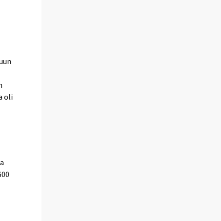
kuun
n
 oli
ja
600