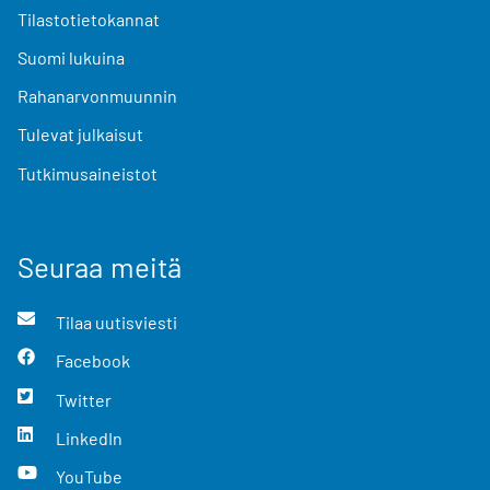
Tilastotietokannat
Suomi lukuina
Rahanarvonmuunnin
Tulevat julkaisut
Tutkimusaineistot
Seuraa meitä
Tilaa uutisviesti
Facebook
Twitter
LinkedIn
YouTube