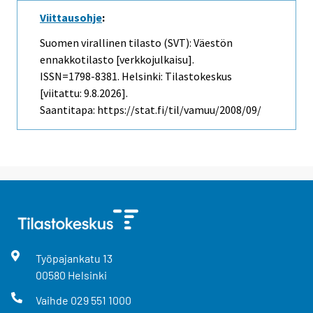
Viittausohje
:
Suomen virallinen tilasto (SVT): Väestön
ennakkotilasto [verkkojulkaisu].
ISSN=1798-8381. Helsinki: Tilastokeskus
[viitattu: 9.8.2026].
Saantitapa: https://stat.fi/til/vamuu/2008/09/
Työpajankatu
13
00580
Helsinki
Vaihde
029 551 1000