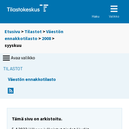
Valikko
Haku
Etusivu
>
Tilastot
>
Väestön
ennakkotilasto
>
2008
>
syyskuu
Avaa valikko
TILASTOT
Väestön ennakkotilasto
Tämä sivu on arkistoitu.