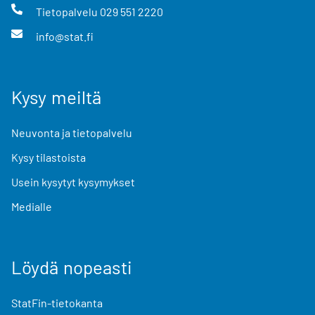
Tietopalvelu
029 551 2220
info@stat.fi
Kysy meiltä
Neuvonta ja tietopalvelu
Kysy tilastoista
Usein kysytyt kysymykset
Medialle
Löydä nopeasti
StatFin-tietokanta