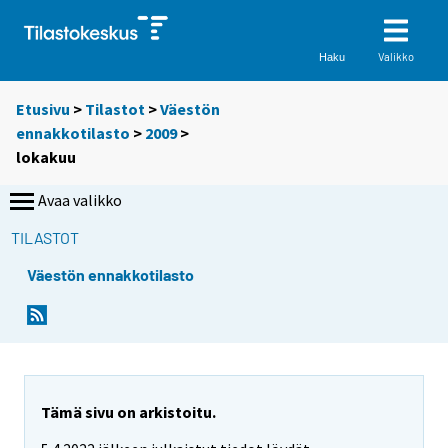
Valikko
Haku
Etusivu
>
Tilastot
>
Väestön
ennakkotilasto
>
2009
>
lokakuu
Avaa valikko
TILASTOT
Väestön ennakkotilasto
Tämä sivu on arkistoitu.