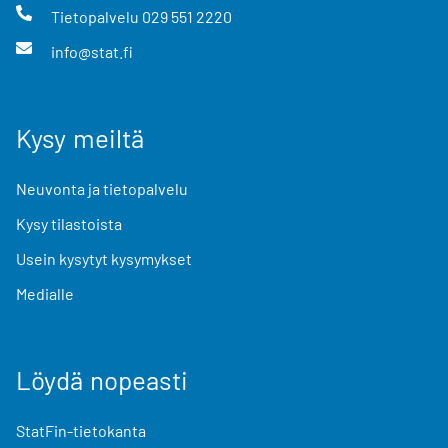
Tietopalvelu
029 551 2220
info@stat.fi
Kysy meiltä
Neuvonta ja tietopalvelu
Kysy tilastoista
Usein kysytyt kysymykset
Medialle
Löydä nopeasti
StatFin-tietokanta