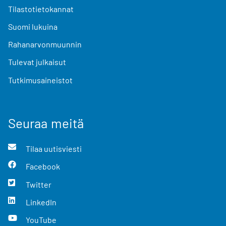
Tilastotietokannat
Suomi lukuina
Rahanarvonmuunnin
Tulevat julkaisut
Tutkimusaineistot
Seuraa meitä
Tilaa uutisviesti
Facebook
Twitter
LinkedIn
YouTube