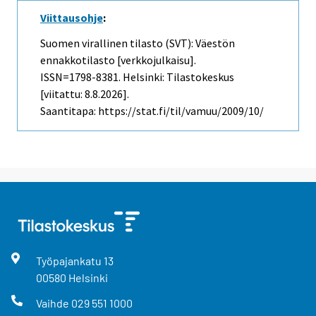
Viittausohje
:
Suomen virallinen tilasto (SVT): Väestön
ennakkotilasto [verkkojulkaisu].
ISSN=1798-8381. Helsinki: Tilastokeskus
[viitattu: 8.8.2026].
Saantitapa: https://stat.fi/til/vamuu/2009/10/
Työpajankatu
13
00580
Helsinki
Vaihde
029 551 1000