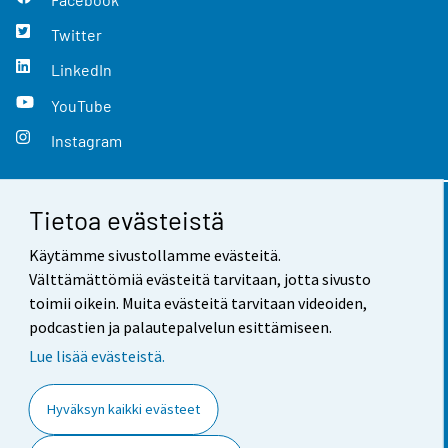
Twitter
LinkedIn
YouTube
Instagram
Tietoa evästeistä
Yhteystiedot
Käytämme sivustollamme evästeitä.
Palaute
Välttämättömiä evästeitä tarvitaan, jotta sivusto
toimii oikein. Muita evästeitä tarvitaan videoiden,
Käyttöehdot
podcastien ja palautepalvelun esittämiseen.
Tietosuoja
Lue lisää evästeistä.
Saavutettavuus
Hyväksyn kaikki evästeet
Tietoa sivustosta