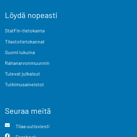
Löydä nopeasti
StatFin-tietokanta
Tilastotietokannat
Suomi lukuina
Rahanarvonmuunnin
Tulevat julkaisut
Tutkimusaineistot
Seuraa meitä
Tilaa uutisviesti
Facebook