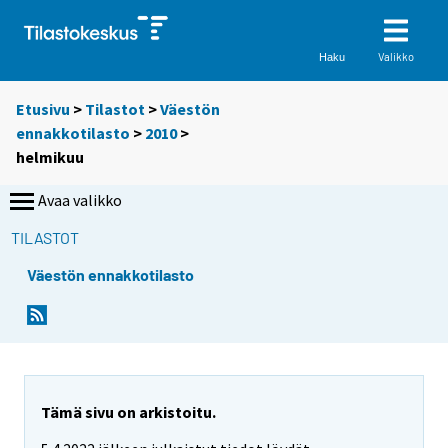
Valikko
Haku
Etusivu
>
Tilastot
>
Väestön
ennakkotilasto
>
2010
>
helmikuu
Avaa valikko
TILASTOT
Väestön ennakkotilasto
Tämä sivu on arkistoitu.