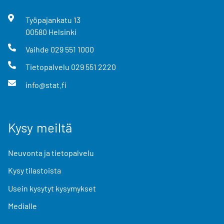
Työpajankatu
13
00580
Helsinki
Vaihde
029 551 1000
Tietopalvelu
029 551 2220
info@stat.fi
Kysy meiltä
Neuvonta ja tietopalvelu
Kysy tilastoista
Usein kysytyt kysymykset
Medialle