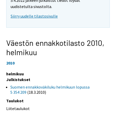
5.4.2022 jälkeen julkaistut tiedot löydät
uudistetulta sivustolta.
Siirry uudelle tilastosivulle
Väestön ennakkotilasto 2010,
helmikuu
2010
helmikuu
Julkistukset
Suomen ennakkoväkiluku helmikuun lopussa
5 354 209
(18.3.2010)
Taulukot
Liitetaulukot