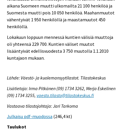
aikana Suomeen muutti ulkomailta 21 100 henkilöä ja
Suomesta muutti pois 10 050 henkilöä. Maahanmuutot
vähentyivät 1 950 henkilöllä ja maastamuutot 450
henkilöllä.
Lokakuun loppuun mennessä kuntien välisiä muuttoja
oli yhteensä 229 700. Kuntien väliset muutot
lisääntyivät edellisvuodesta 3 750 muutolla 1.1.2010
kuntajaon mukaan.
Lähde: Väestö- ja kuolemansyytilastot. Tilastokeskus
Lisätietoja: Irma Pitkänen (09) 1734 3262, Merja Eskelinen
(09) 1734 3255,
vaesto.tilasto@tilastokeskus.fi
Vastaava tilastojohtaja: Jari Tarkoma
Julkaisu pdf-muodossa
(246,4 kt)
Taulukot