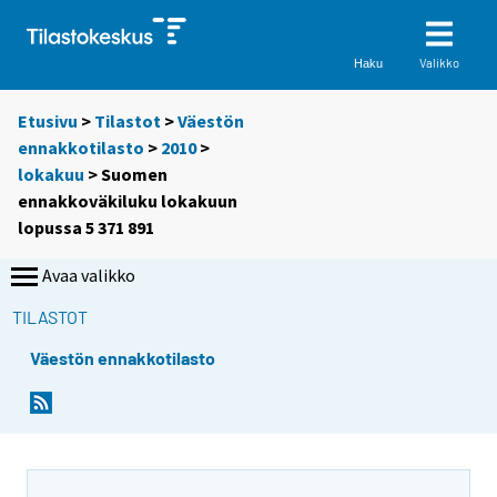
Valikko
Haku
Etusivu
>
Tilastot
>
Väestön
ennakkotilasto
>
2010
>
lokakuu
> Suomen
ennakkoväkiluku lokakuun
lopussa 5 371 891
Avaa valikko
TILASTOT
Väestön ennakkotilasto
Y
Y
o
o
u
u
a
a
r
r