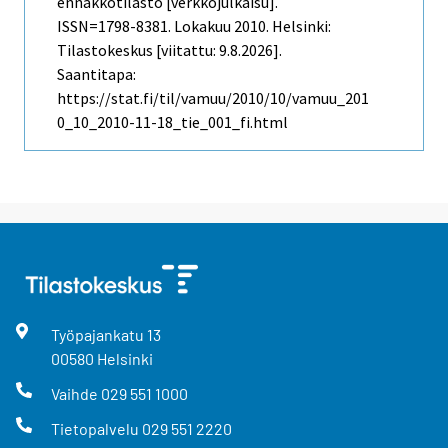
ennakkotilasto [verkkojulkaisu].
ISSN=1798-8381.
Lokakuu
2010. Helsinki:
Tilastokeskus [viitattu: 9.8.2026].
Saantitapa:
https://stat.fi/til/vamuu/2010/10/vamuu_201
0_10_2010-11-18_tie_001_fi.html
Työpajankatu
13
00580
Helsinki
Vaihde
029 551 1000
Tietopalvelu
029 551 2220