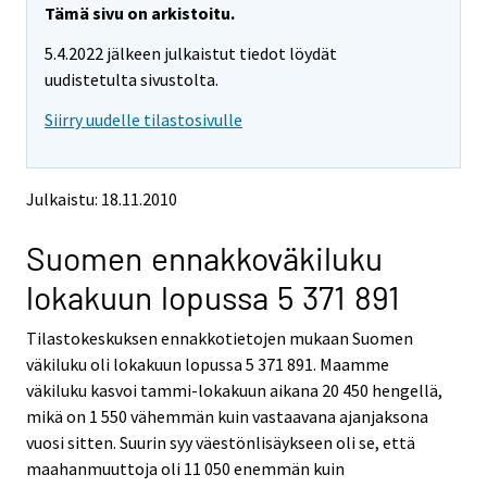
e
e
Tämä sivu on arkistoitu.
m
m
5.4.2022 jälkeen julkaistut tiedot löydät
o
o
v
v
uudistetulta sivustolta.
i
i
Siirry uudelle tilastosivulle
n
n
g
g
t
t
o
o
Julkaistu: 18.11.2010
a
a
n
n
Suomen ennakkoväkiluku
o
o
t
t
lokakuun lopussa 5 371 891
h
h
e
e
Tilastokeskuksen ennakkotietojen mukaan Suomen
r
r
s
s
väkiluku oli lokakuun lopussa 5 371 891. Maamme
e
e
väkiluku kasvoi tammi-lokakuun aikana 20 450 hengellä,
r
r
mikä on 1 550 vähemmän kuin vastaavana ajanjaksona
v
v
vuosi sitten. Suurin syy väestönlisäykseen oli se, että
i
i
maahanmuuttoja oli 11 050 enemmän kuin
c
c