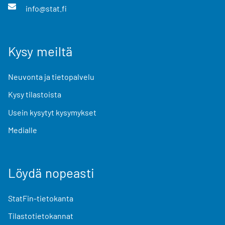
info@stat.fi
Kysy meiltä
Neuvonta ja tietopalvelu
Kysy tilastoista
Usein kysytyt kysymykset
Medialle
Löydä nopeasti
StatFin-tietokanta
Tilastotietokannat