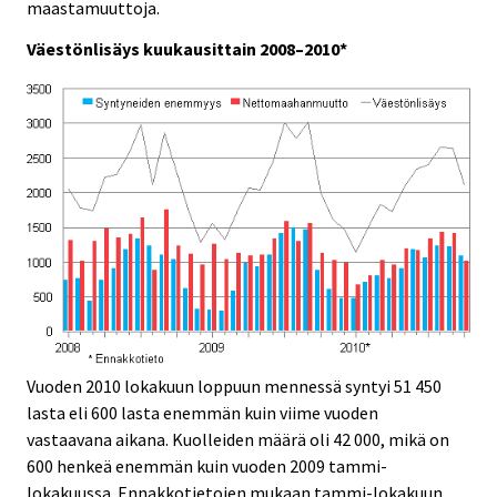
e
e
maastamuuttoja.
.
.
Väestönlisäys kuukausittain 2008–2010*
Vuoden 2010 lokakuun loppuun mennessä syntyi 51 450
lasta eli 600 lasta enemmän kuin viime vuoden
vastaavana aikana. Kuolleiden määrä oli 42 000, mikä on
600 henkeä enemmän kuin vuoden 2009 tammi-
lokakuussa. Ennakkotietojen mukaan tammi-lokakuun