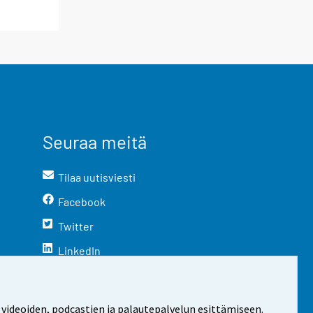
Seuraa meitä
Tilaa uutisviesti
Facebook
Twitter
LinkedIn
YouTube
Instagram
 videoiden, podcastien ja palautepalvelun esittämiseen.