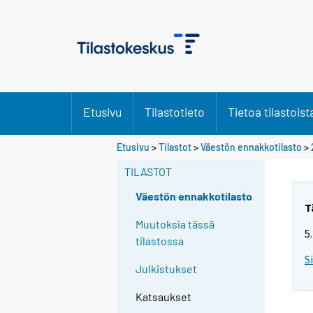
Etusivu
Tilastotieto
Tietoa tilastoist
Y
Etusivu
>
Tilastot
>
Väestön ennakkotilasto
>
o
TILASTOT
u
a
Väestön ennakkotilasto
r
T
e
Muutoksia tässä
5
m
tilastossa
o
S
Julkistukset
v
i
Katsaukset
n