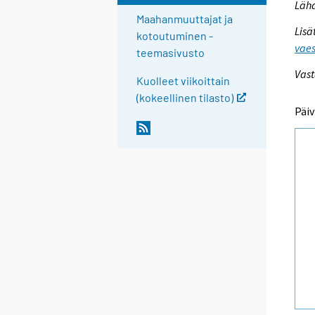
Lähd
Maahanmuuttajat ja
Lisä
kotoutuminen -
vaes
teemasivusto
Vast
Kuolleet viikoittain
(kokeellinen tilasto)
Päiv