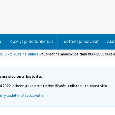
a
Kyselyt ja tiedonkeruut
Tuotteet ja palvelut
Aja
2010
>
2. vuosineljännes
> Kuolleet neljännesvuosittain 1990–2009 sekä 
ämä sivu on arkistoitu.
.4.2022 jälkeen julkaistut tiedot löydät uudistetulta sivustolta.
iirry uudelle tilastosivulle