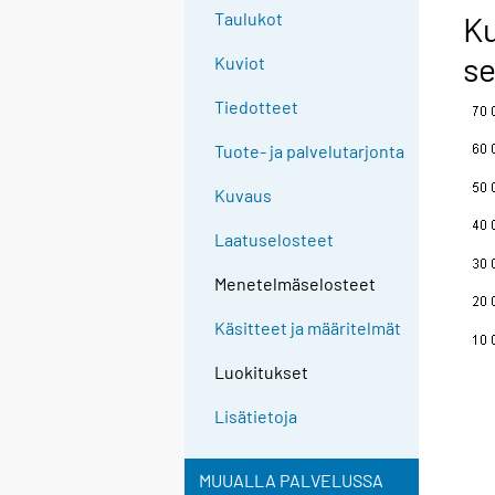
g
Taulukot
Ku
t
se
Kuviot
o
a
Tiedotteet
n
o
Tuote- ja palvelutarjonta
t
Kuvaus
h
e
Laatuselosteet
r
s
Menetelmäselosteet
e
Käsitteet ja määritelmät
r
v
Luokitukset
i
c
Lisätietoja
e
.
MUUALLA PALVELUSSA