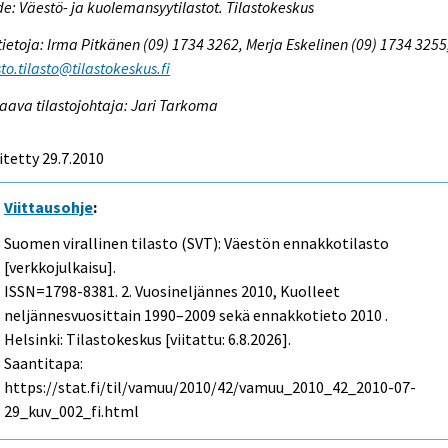
e: Väestö- ja kuolemansyytilastot. Tilastokeskus
tietoja: Irma Pitkänen (09) 1734 3262, Merja Eskelinen (09) 1734 3255
to.tilasto@tilastokeskus.fi
aava tilastojohtaja: Jari Tarkoma
itetty 29.7.2010
Viittausohje
:
Suomen virallinen tilasto (SVT): Väestön ennakkotilasto
[verkkojulkaisu].
ISSN=1798-8381.
2. Vuosineljännes
2010, Kuolleet
neljännesvuosittain 1990–2009 sekä ennakkotieto 2010 .
Helsinki: Tilastokeskus [viitattu: 6.8.2026].
Saantitapa:
https://stat.fi/til/vamuu/2010/42/vamuu_2010_42_2010-07-
29_kuv_002_fi.html