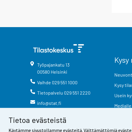
Kysy 
Työpajankatu
13
00580
Helsinki
Neuvonta
Vaihde
029 551 1000
Kysy tila
Tietopalvelu
029 551 2220
Usein ky
info@stat.fi
Medialle
Tietoa evästeistä
Käytämme sivustollamme evästeitä. Välttämättömiä evästeitä t