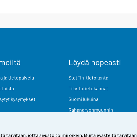
meiltä
Löydä nopeasti
 ja tietopalvelu
StatFin-tietokanta
stoista
Tilastotietokannat
sytyt kysymykset
Suomi lukuina
Rahanarvonmuunnin
Tulevat julkaisut
Tutkimusaineistot
arvitaan, jotta sivusto toimii oikein. Muita evästeitä tarvitaan