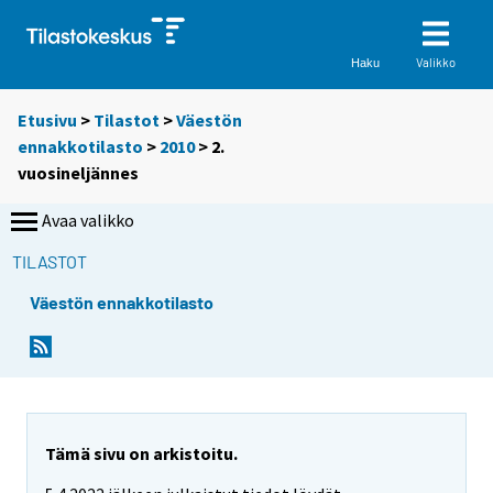
Valikko
Haku
Etusivu
>
Tilastot
>
Väestön
ennakkotilasto
>
2010
>
2.
vuosineljännes
Avaa valikko
TILASTOT
Väestön ennakkotilasto
Tämä sivu on arkistoitu.