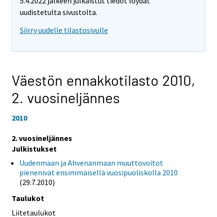
5.4.2022 jälkeen julkaistut tiedot löydät
uudistetulta sivustolta.
Siirry uudelle tilastosivulle
Väestön ennakkotilasto 2010,
2. vuosineljännes
2010
2. vuosineljännes
Julkistukset
Uudenmaan ja Ahvenanmaan muuttovoitot
pienenivät ensimmäisellä vuosipuoliskolla 2010
(29.7.2010)
Taulukot
Liitetaulukot