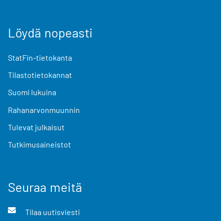
Löydä nopeasti
StatFin-tietokanta
Tilastotietokannat
Suomi lukuina
Rahanarvonmuunnin
Tulevat julkaisut
Tutkimusaineistot
Seuraa meitä
Tilaa uutisviesti