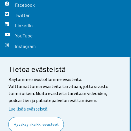
Facebook
Twitter
LinkedIn
YouTube
Instagram
Tietoa evästeistä
Yhteystiedot
Käytämme sivustollamme evästeitä.
Palaute
Välttämättömiä evästeitä tarvitaan, jotta sivusto
toimii oikein. Muita evästeitä tarvitaan videoiden,
Käyttöehdot
podcastien ja palautepalvelun esittämiseen.
Tietosuoja
Lue lisää evästeistä.
Saavutettavuus
Hyväksyn kaikki evästeet
Tietoa sivustosta