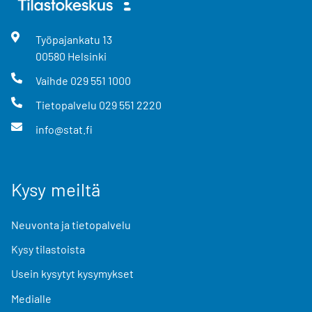
Työpajankatu
13
00580
Helsinki
Vaihde
029 551 1000
Tietopalvelu
029 551 2220
info@stat.fi
Kysy meiltä
Neuvonta ja tietopalvelu
Kysy tilastoista
Usein kysytyt kysymykset
Medialle