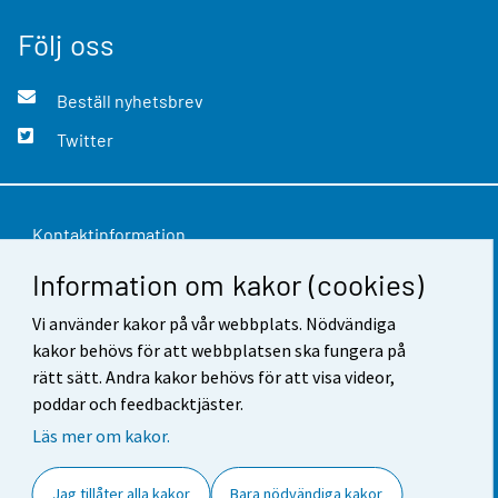
Följ oss
Beställ nyhetsbrev
Twitter
Kontaktinformation
Information om kakor (cookies)
Respons
Vi använder kakor på vår webbplats. Nödvändiga
Användarvillkor
kakor behövs för att webbplatsen ska fungera på
Dataskydd
rätt sätt. Andra kakor behövs för att visa videor,
poddar och feedbacktjäster.
Tillgänglighet
Läs mer om kakor.
Information om webbplatsen
Jag tillåter alla kakor
Bara nödvändiga kakor