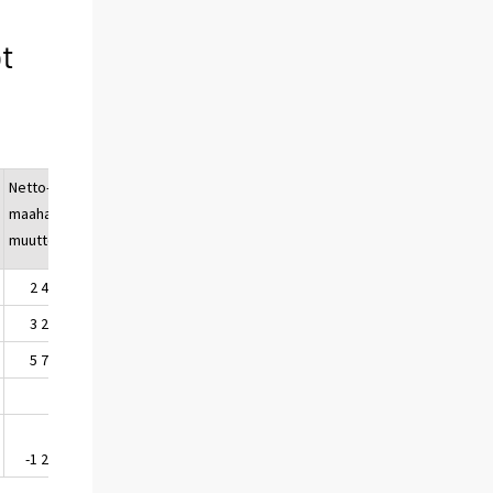
t
Netto-
Kokonais-
Avioliitot
Avioerot
2)
maahan-
muutos
muutto
2 475
4 459
4 517
3 437
3 285
6 187
6 779
3 401
5 760
10 646
11 296
6 838
-1 206
-529
-568
75