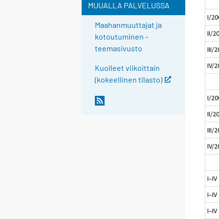
MUUALLA PALVELUSSA
I/2
Maahanmuuttajat ja
II/2
kotoutuminen -
teemasivusto
III/
IV/
Kuolleet viikoittain
(kokeellinen tilasto)
I/2
II/2
III/
IV/
I–IV
I–IV
I–IV