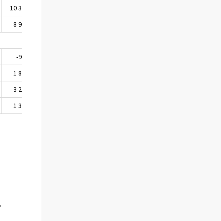
10 344
21 375
28 236
13 255
8 986
18 969
29 283
13 383
-909
-717
-1 178
56
1 871
2 301
1 517
247
3 242
2 154
1 261
-31
1 358
2 406
-1 047
-128
,