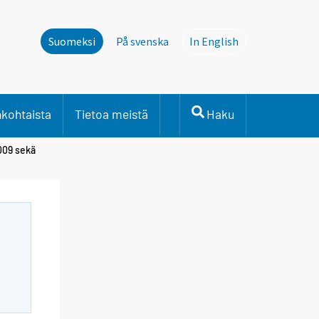
Suomeksi
På svenska
In English
This page is not avail
nkohtaista
Tietoa meistä
Haku
009 sekä