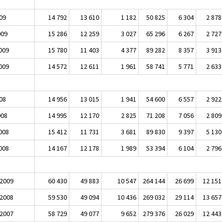
009
14 792
13 610
1 182
50 825
6 304
2 878
009
15 286
12 259
3 027
65 296
6 267
2 727
2009
15 780
11 403
4 377
89 282
8 357
3 913
2009
14 572
12 611
1 961
58 741
5 771
2 633
008
14 956
13 015
1 941
54 600
6 557
2 922
008
14 995
12 170
2 825
71 208
7 056
2 809
2008
15 412
11 731
3 681
89 830
9 397
5 130
2008
14 167
12 178
1 989
53 394
6 104
2 796
 2009
60 430
49 883
10 547
264 144
26 699
12 151
 2008
59 530
49 094
10 436
269 032
29 114
13 657
 2007
58 729
49 077
9 652
279 376
26 029
12 443