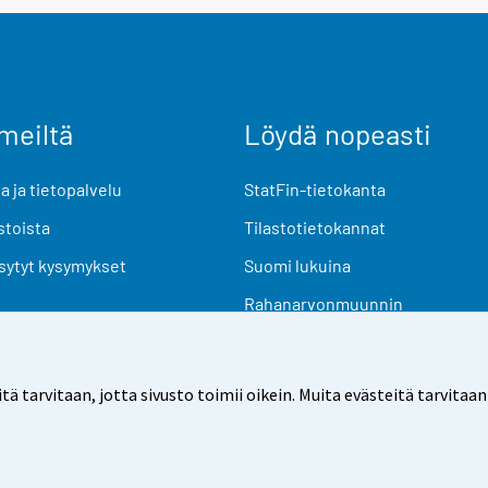
meiltä
Löydä nopeasti
 ja tietopalvelu
StatFin-tietokanta
stoista
Tilastotietokannat
sytyt kysymykset
Suomi lukuina
Rahanarvonmuunnin
Tulevat julkaisut
Tutkimusaineistot
arvitaan, jotta sivusto toimii oikein. Muita evästeitä tarvitaan
Käyttöehdot
Tietosuoja
Saavutettavuus
Tietoa sivu