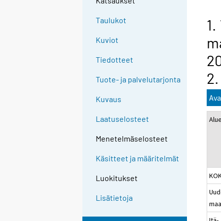
Katsaukset
n
g
Taulukot
1.
t
ma
Kuviot
o
a
20
Tiedotteet
n
2.
o
Tuote- ja palvelutarjonta
t
Ava
Kuvaus
h
e
Laatuselosteet
Alu
r
s
Menetelmäselosteet
e
Käsitteet ja määritelmät
r
v
KO
Luokitukset
i
Uud
c
Lisätietoja
maa
e
Itä-
.