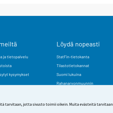
meiltä
Löydä nopeasti
 ja tietopalvelu
StatFin-tietokanta
stoista
Tilastotietokannat
sytyt kysymykset
Suomi lukuina
Rahanarvonmuunnin
Tulevat julkaisut
Tutkimusaineistot
arvitaan, jotta sivusto toimii oikein. Muita evästeitä tarvitaan