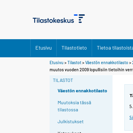
Etusivu
Tilastotieto
Tietoa tilastoist
Etusivu
>
Tilastot
>
Väestön ennakkotilasto
>
Y
muutos vuoden 2009 lopullisiin tietoihin verr
o
TILASTOT
u
a
Väestön ennakkotilasto
r
T
e
Muutoksia tässä
5
m
tilastossa
o
S
Julkistukset
v
i