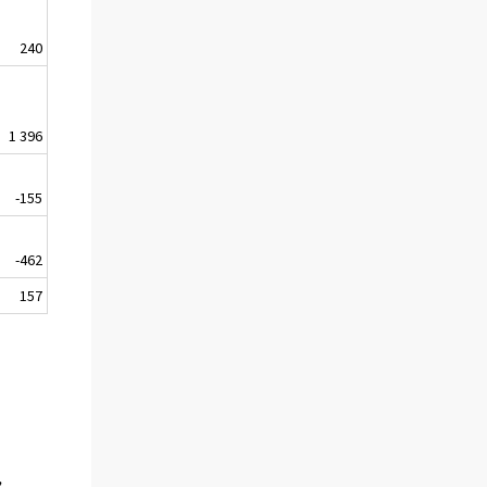
240
101
1 396
153
-155
103
-462
22
157
-85
,