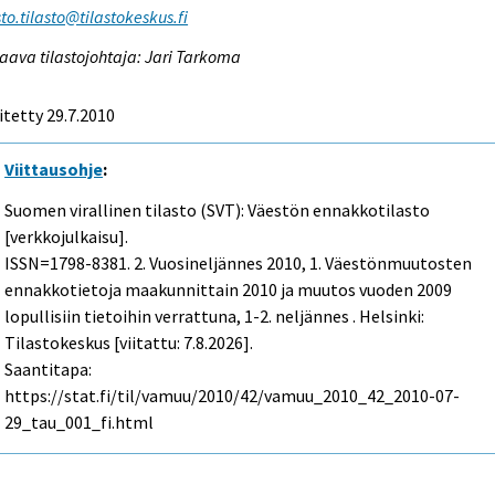
to.tilasto@tilastokeskus.fi
aava tilastojohtaja: Jari Tarkoma
itetty 29.7.2010
Viittausohje
:
Suomen virallinen tilasto (SVT): Väestön ennakkotilasto
[verkkojulkaisu].
ISSN=1798-8381.
2. Vuosineljännes
2010, 1. Väestönmuutosten
ennakkotietoja maakunnittain 2010 ja muutos vuoden 2009
lopullisiin tietoihin verrattuna, 1-2. neljännes . Helsinki:
Tilastokeskus [viitattu: 7.8.2026].
Saantitapa:
https://stat.fi/til/vamuu/2010/42/vamuu_2010_42_2010-07-
29_tau_001_fi.html