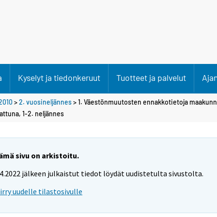
a
Kyselyt ja tiedonkeruut
Tuotteet ja palvelut
Aja
2010
>
2. vuosineljännes
> 1. Väestönmuutosten ennakkotietoja maakunnit
attuna, 1-2. neljännes
ämä sivu on arkistoitu.
.4.2022 jälkeen julkaistut tiedot löydät uudistetulta sivustolta.
iirry uudelle tilastosivulle