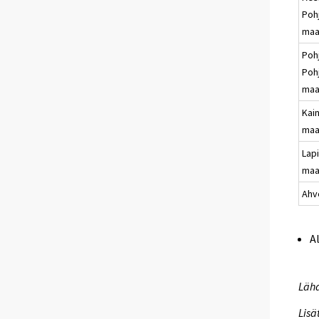
Poh
maa
Poh
Poh
maa
Kai
maa
Lap
maa
Ahv
A
Lähd
Lisä