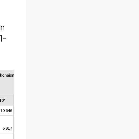
en
1-
okonaismuutos
010*
Muutos
10 646
-529
6 917
-1 095