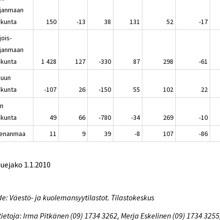
janmaan
kunta
150
-13
38
131
52
-17
jois-
janmaan
kunta
1 428
127
-330
87
298
-61
nuun
kunta
-107
26
-150
55
102
22
in
kunta
49
66
-780
-34
269
-10
enanmaa
11
9
39
-8
107
-86
luejako 1.1.2010
e: Väestö- ja kuolemansyytilastot. Tilastokeskus
tietoja: Irma Pitkänen (09) 1734 3262, Merja Eskelinen (09) 1734 3255