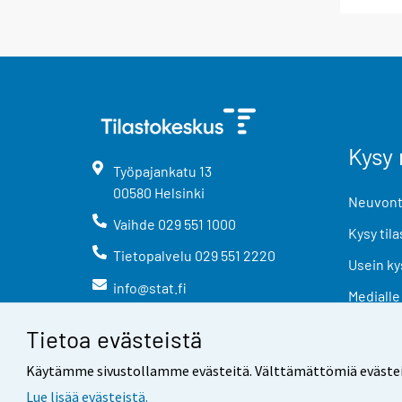
Kysy 
Työpajankatu
13
00580
Helsinki
Neuvonta
Vaihde
029 551 1000
Kysy tila
Tietopalvelu
029 551 2220
Usein ky
info@stat.fi
Medialle
Tietoa evästeistä
Käytämme sivustollamme evästeitä. Välttämättömiä evästeitä t
Lue lisää evästeistä.