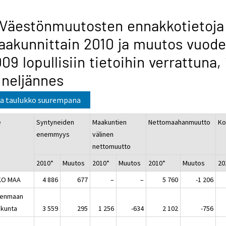
 Väestönmuutosten ennakkotietoja
akunnittain 2010 ja muutos vuod
09 lopullisiin tietoihin verrattuna, 
 neljännes
a taulukko suurempana
e
Syntyneiden
Maakuntien
Nettomaahanmuutto
K
enemmyys
välinen
nettomuutto
2010*
Muutos
2010*
Muutos
2010*
Muutos
2
KO MAA
4 886
677
–
–
5 760
-1 206
enmaan
kunta
3 559
295
1 256
-634
2 102
-756