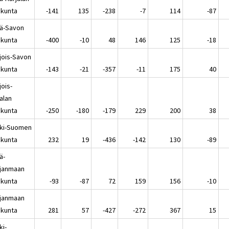
kunta
-141
135
-238
-7
114
-87
lä-Savon
kunta
-400
-10
48
146
125
-18
jois-Savon
kunta
-143
-21
-357
-11
175
40
jois-
alan
kunta
-250
-180
-179
229
200
38
ki-Suomen
kunta
232
19
-436
-142
130
-89
ä-
janmaan
kunta
-93
-87
72
159
156
-10
janmaan
kunta
281
57
-427
-272
367
15
ki-