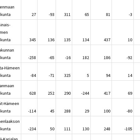
enmaan
kunta
27
-93
311
65
81
-3
inais-
omen
kunta
345
136
135
134
437
10
akunnan
kunta
-258
-65
-16
182
186
-92
ta-Hämeen
kunta
-84
-71
325
5
94
14
kanmaan
kunta
628
252
290
-244
417
69
jät-Hämeen
kunta
-114
45
288
29
100
-80
enlaakson
kunta
-234
50
111
130
248
-105
ä-Karjalan