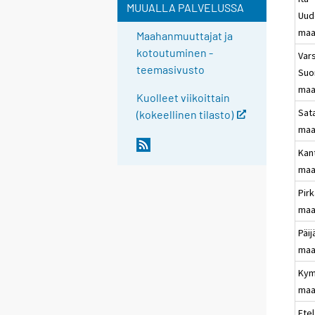
MUUALLA PALVELUSSA
Uud
maa
Maahanmuuttajat ja
kotoutuminen -
Vars
teemasivusto
Su
maa
Kuolleet viikoittain
Sat
(kokeellinen tilasto)
maa
Kan
maa
Pir
maa
Päi
maa
Kym
maa
Etel