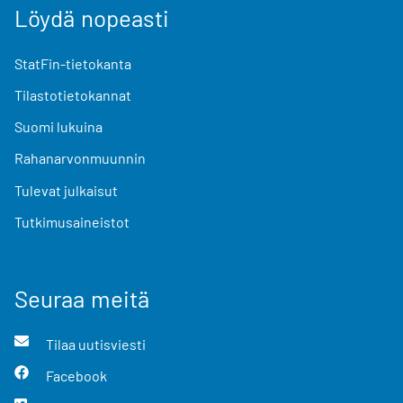
Löydä nopeasti
StatFin-tietokanta
Tilastotietokannat
Suomi lukuina
Rahanarvonmuunnin
Tulevat julkaisut
Tutkimusaineistot
Seuraa meitä
Tilaa uutisviesti
Facebook