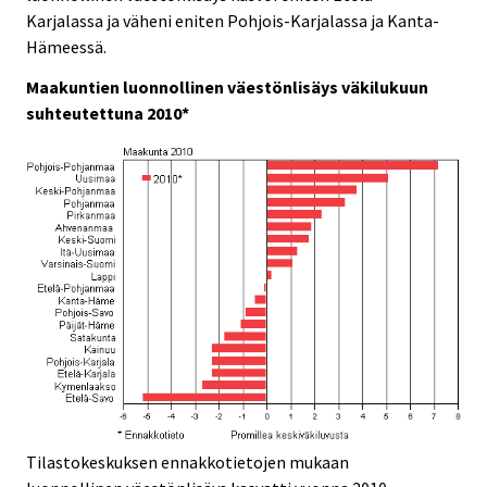
e
e
Karjalassa ja väheni eniten Pohjois-Karjalassa ja Kanta-
.
.
Hämeessä.
Maakuntien luonnollinen väestönlisäys väkilukuun
suhteutettuna 2010*
Tilastokeskuksen ennakkotietojen mukaan