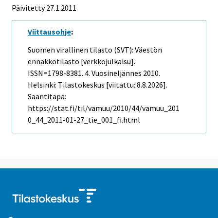
Päivitetty 27.1.2011
Viittausohje
:
Suomen virallinen tilasto (SVT): Väestön
ennakkotilasto [verkkojulkaisu].
ISSN=1798-8381.
4. Vuosineljännes
2010.
Helsinki: Tilastokeskus [viitattu: 8.8.2026].
Saantitapa:
https://stat.fi/til/vamuu/2010/44/vamuu_201
0_44_2011-01-27_tie_001_fi.html