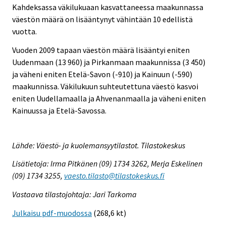
Kahdeksassa väkilukuaan kasvattaneessa maakunnassa
väestön määrä on lisääntynyt vähintään 10 edellistä
vuotta.
Vuoden 2009 tapaan väestön määrä lisääntyi eniten
Uudenmaan (13 960) ja Pirkanmaan maakunnissa (3 450)
ja väheni eniten Etelä-Savon (-910) ja Kainuun (-590)
maakunnissa. Väkilukuun suhteutettuna väestö kasvoi
eniten Uudellamaalla ja Ahvenanmaalla ja väheni eniten
Kainuussa ja Etelä-Savossa.
Lähde: Väestö- ja kuolemansyytilastot. Tilastokeskus
Lisätietoja: Irma Pitkänen (09) 1734 3262, Merja Eskelinen
(09) 1734 3255,
vaesto.tilasto@tilastokeskus.fi
Vastaava tilastojohtaja: Jari Tarkoma
Julkaisu pdf-muodossa
(268,6 kt)