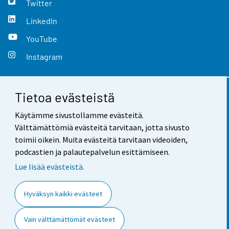
Twitter
LinkedIn
YouTube
Instagram
Tietoa evästeistä
Yhteystiedot
Käytämme sivustollamme evästeitä.
Palaute
Välttämättömiä evästeitä tarvitaan, jotta sivusto
toimii oikein. Muita evästeitä tarvitaan videoiden,
Käyttöehdot
podcastien ja palautepalvelun esittämiseen.
Tietosuoja
Lue lisää evästeistä.
Saavutettavuus
Hyväksyn kaikki evästeet
Tietoa sivustosta
Vain välttämättömät evästeet
Evästeasetukset