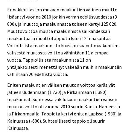
Ennakkotilaston mukaan maakuntien välinen muutto
lisääntyi vuonna 2010 jonkin verran edellisvuodesta (3
800), ja muuttoja maakunnasta toiseen kertyi 125 620.
Muuttovoittoa muista maakunnista sai kahdeksan
maakuntaa ja muuttotappiota kärsi 12 maakuntaa.
Voitollisista maakunnista kuusi on saanut maakuntien
välisestä muutosta voittoa vähintään 11 aiempaa
vuotta. Tappiollisista maakunnista 11 on
yhtäjaksoisesti menettänyt väkeään muihin maakuntiin
vähintään 20 edellistä vuotta.
Eniten maakuntien välisen muuton voittoa keräsivät
jälleen Uudenmaan (1 730) ja Pirkanmaan (1 380)
maakunnat. Suhteessa väkilukuun maakuntien välisen
muuton voitto oli vuonna 2010 suurin Kanta-Hämeessä
ja Pirkanmaalla. Tappiota kertyi eniten Lapissa (-930) ja
Kainuussa (-600). Suhteellisesti tappio oli suurin
Kainuussa.