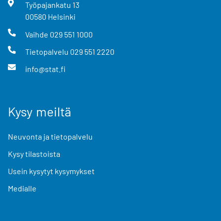
Työpajankatu
13
00580
Helsinki
Vaihde
029 551 1000
Tietopalvelu
029 551 2220
info@stat.fi
Kysy meiltä
Neuvonta ja tietopalvelu
Kysy tilastoista
Usein kysytyt kysymykset
Medialle