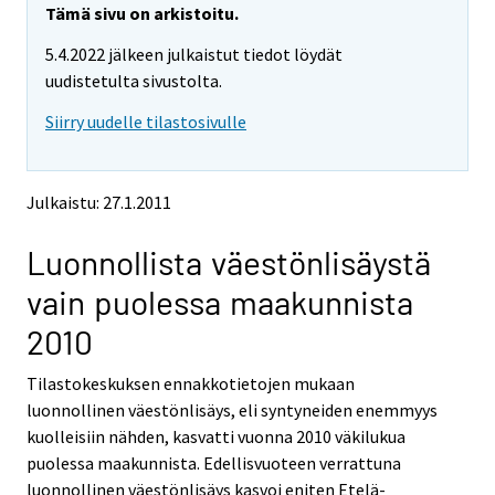
e
e
Tämä sivu on arkistoitu.
m
m
5.4.2022 jälkeen julkaistut tiedot löydät
o
o
v
v
uudistetulta sivustolta.
i
i
Siirry uudelle tilastosivulle
n
n
g
g
t
t
o
o
Julkaistu: 27.1.2011
a
a
n
n
Luonnollista väestönlisäystä
o
o
t
t
vain puolessa maakunnista
h
h
e
e
2010
r
r
s
s
Tilastokeskuksen ennakkotietojen mukaan
e
e
luonnollinen väestönlisäys, eli syntyneiden enemmyys
r
r
v
v
kuolleisiin nähden, kasvatti vuonna 2010 väkilukua
i
i
puolessa maakunnista. Edellisvuoteen verrattuna
c
c
luonnollinen väestönlisäys kasvoi eniten Etelä-