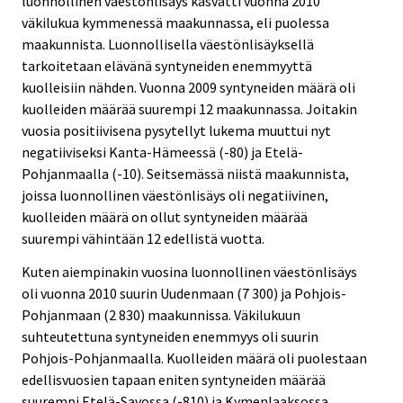
luonnollinen väestönlisäys kasvatti vuonna 2010
väkilukua kymmenessä maakunnassa, eli puolessa
maakunnista. Luonnollisella väestönlisäyksellä
tarkoitetaan elävänä syntyneiden enemmyyttä
kuolleisiin nähden. Vuonna 2009 syntyneiden määrä oli
kuolleiden määrää suurempi 12 maakunnassa. Joitakin
vuosia positiivisena pysytellyt lukema muuttui nyt
negatiiviseksi Kanta-Hämeessä (-80) ja Etelä-
Pohjanmaalla (-10). Seitsemässä niistä maakunnista,
joissa luonnollinen väestönlisäys oli negatiivinen,
kuolleiden määrä on ollut syntyneiden määrää
suurempi vähintään 12 edellistä vuotta.
Kuten aiempinakin vuosina luonnollinen väestönlisäys
oli vuonna 2010 suurin Uudenmaan (7 300) ja Pohjois-
Pohjanmaan (2 830) maakunnissa. Väkilukuun
suhteutettuna syntyneiden enemmyys oli suurin
Pohjois-Pohjanmaalla. Kuolleiden määrä oli puolestaan
edellisvuosien tapaan eniten syntyneiden määrää
suurempi Etelä-Savossa (-810) ja Kymenlaaksossa