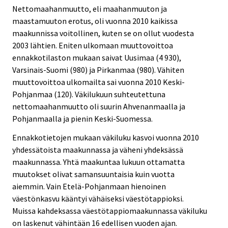
Nettomaahanmuutto, eli maahanmuuton ja
maastamuuton erotus, oli vuonna 2010 kaikissa
maakunnissa voitollinen, kuten se on ollut vuodesta
2003 lähtien. Eniten ulkomaan muuttovoittoa
ennakkotilaston mukaan saivat Uusimaa (4 930),
Varsinais-Suomi (980) ja Pirkanmaa (980). Vähiten
muuttovoittoa ulkomailta sai vuonna 2010 Keski-
Pohjanmaa (120). Väkilukuun suhteutettuna
nettomaahanmuutto oli suurin Ahvenanmaalla ja
Pohjanmaalla ja pienin Keski-Suomessa.
Ennakkotietojen mukaan väkiluku kasvoi vuonna 2010
yhdessätoista maakunnassa ja väheni yhdeksässä
maakunnassa. Yhtä maakuntaa lukuun ottamatta
muutokset olivat samansuuntaisia kuin vuotta
aiemmin. Vain Etelä-Pohjanmaan hienoinen
väestönkasvu kääntyi vähäiseksi väestötappioksi.
Muissa kahdeksassa väestötappiomaakunnassa väkiluku
on laskenut vähintään 16 edellisen vuoden ajan.