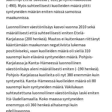
(-490). Myös suhteellisesti kuolleiden määrä ylitti
syntyneiden määrän eniten näissä samoissa
maakunnissa.
Luonnollinen väestönlisäys kasvoi vuonna 2010 sekä
määrällisesti että suhteellisesti eniten Etelä-
Karjalassa (200 henkeä). Muutos ei kuitenkaan riittänyt
kääntämään maakunnan negatiivista lukemaa
positiiviseksi, vaan kuolleiden määrä oli siellä 310
suurempi kuin elävänä syntyneiden määrä. Pohjois-
Karjalassa ja Kanta-Hämeessä luonnollinen
väestönlisäys aleni määrällisesti eniten (-190 henkeä).
Pohjois-Karjalassa kuolleita oli nyt 380 enemmän kuin
syntyneitä. Kanta-Hämeessä kuolleiden määrä oli 80
suurempi kuin syntyneiden määrä. Väkilukuun
suhteutettuna luonnollinen väestönlisäys laski eniten
Itä-Uudellamaalla. Koko maassa syntyneiden
enemmyys oli 360 henkeä alhaisempi kuin
edellisvuonna.