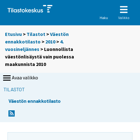
Valikko
Haku
Etusivu
>
Tilastot
>
Väestön
ennakkotilasto
>
2010
>
4.
vuosineljännes
> Luonnollista
väestönlisäystä vain puolessa
maakunnista 2010
Avaa valikko
TILASTOT
Väestön ennakkotilasto
Y
Y
o
o
u
u
a
a
r
r