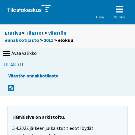
Valikko
Haku
Etusivu
>
Tilastot
>
Väestön
ennakkotilasto
>
2011
>
elokuu
Avaa valikko
TILASTOT
Väestön ennakkotilasto
Tämä sivu on arkistoitu.
5.4.2022 jälkeen julkaistut tiedot löydät