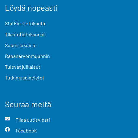
Löydä nopeasti
StatFin-tietokanta
Tilastotietokannat
Suomi lukuina
Rahanarvonmuunnin
Tulevat julkaisut
Tutkimusaineistot
Seuraa meitä
Tilaa uutisviesti
Facebook