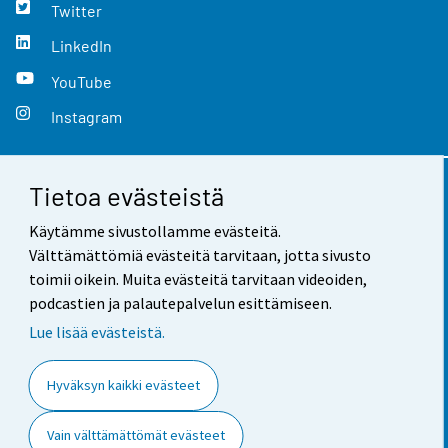
Twitter
LinkedIn
YouTube
Instagram
Tietoa evästeistä
Yhteystiedot
Käytämme sivustollamme evästeitä.
Palaute
Välttämättömiä evästeitä tarvitaan, jotta sivusto
toimii oikein. Muita evästeitä tarvitaan videoiden,
Käyttöehdot
podcastien ja palautepalvelun esittämiseen.
Tietosuoja
Lue lisää evästeistä.
Saavutettavuus
Hyväksyn kaikki evästeet
Tietoa sivustosta
Vain välttämättömät evästeet
Evästeasetukset