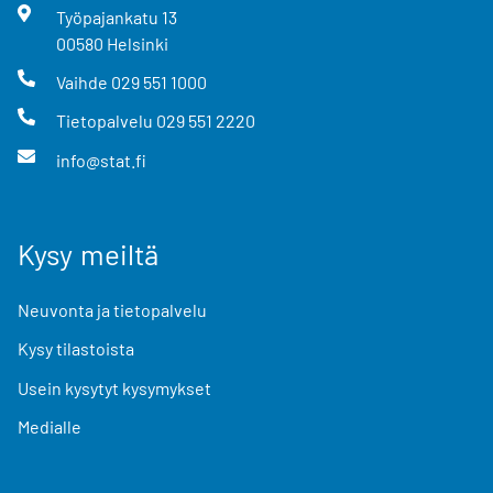
Työpajankatu
13
00580
Helsinki
Vaihde
029 551 1000
Tietopalvelu
029 551 2220
info@stat.fi
Kysy meiltä
Neuvonta ja tietopalvelu
Kysy tilastoista
Usein kysytyt kysymykset
Medialle