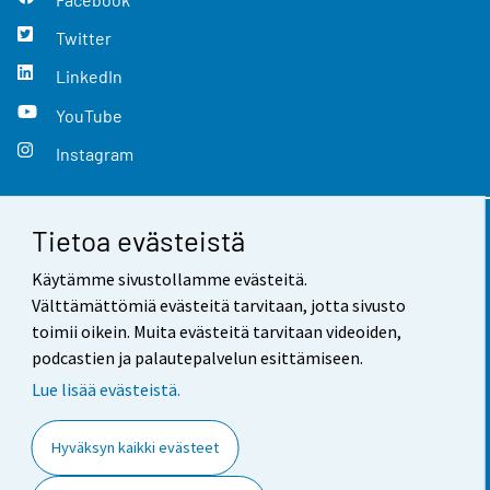
Twitter
LinkedIn
YouTube
Instagram
Tietoa evästeistä
Yhteystiedot
Käytämme sivustollamme evästeitä.
Palaute
Välttämättömiä evästeitä tarvitaan, jotta sivusto
toimii oikein. Muita evästeitä tarvitaan videoiden,
Käyttöehdot
podcastien ja palautepalvelun esittämiseen.
Tietosuoja
Lue lisää evästeistä.
Saavutettavuus
Hyväksyn kaikki evästeet
Tietoa sivustosta