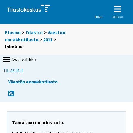
Valikko
Haku
Etusivu
>
Tilastot
>
Väestön
ennakkotilasto
>
2011
>
lokakuu
Avaa valikko
TILASTOT
Väestön ennakkotilasto
Tämä sivu on arkistoitu.