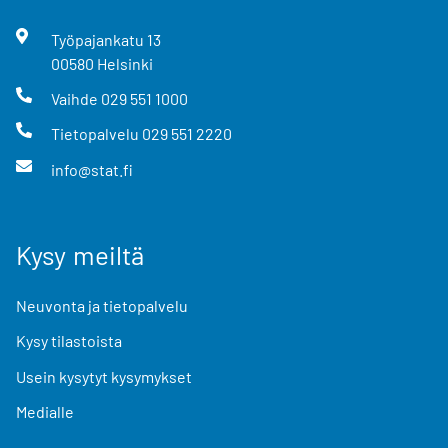
Työpajankatu
13
00580
Helsinki
Vaihde
029 551 1000
Tietopalvelu
029 551 2220
info@stat.fi
Kysy meiltä
Neuvonta ja tietopalvelu
Kysy tilastoista
Usein kysytyt kysymykset
Medialle