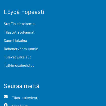
Löydä nopeasti
StatFin-tietokanta
Tilastotietokannat
Suomi lukuina
Rahanarvonmuunnin
Tulevat julkaisut
Tutkimusaineistot
Seuraa meitä
Tilaa uutisviesti
Facebook