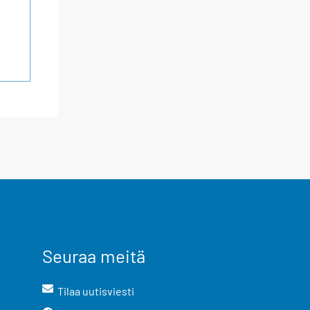
Seuraa meitä
Tilaa uutisviesti