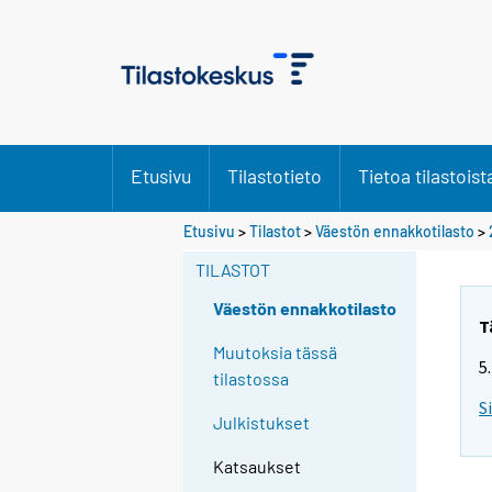
Etusivu
Tilastotieto
Tietoa tilastoist
S
Etusivu
>
Tilastot
>
Väestön ennakkotilasto
>
i
TILASTOT
i
r
Väestön ennakkotilasto
r
T
y
Muutoksia tässä
5
t
tilastossa
t
S
Julkistukset
o
i
Katsaukset
s