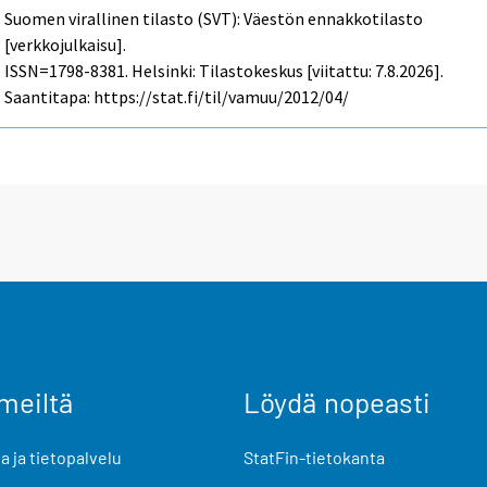
Suomen virallinen tilasto (SVT): Väestön ennakkotilasto
[verkkojulkaisu].
ISSN=1798-8381. Helsinki: Tilastokeskus [viitattu: 7.8.2026].
Saantitapa: https://stat.fi/til/vamuu/2012/04/
meiltä
Löydä nopeasti
 ja tietopalvelu
StatFin-tietokanta