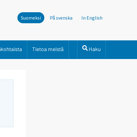
Suomeksi
På svenska
In English
nkohtaista
Tietoa meistä
Haku