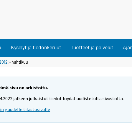
a
Kyselyt ja tiedonkeruut
Tuotteet ja palvelut
Aja
2012
>
huhtikuu
ämä sivu on arkistoitu.
.4.2022 jälkeen julkaistut tiedot löydät uudistetulta sivustolta.
iirry uudelle tilastosivulle