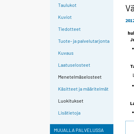
e
Taulukot
Vä
e
Kuviot
n
201
p
Tiedotteet
hu
a
J
l
Tuote- ja palvelutarjonta
v
Kuvaus
e
l
Laatuselosteet
T
u
u
Menetelmäselosteet
n
Käsitteet ja määritelmät
.
Luokitukset
L
Lisätietoja
MUUALLA PALVELUSSA