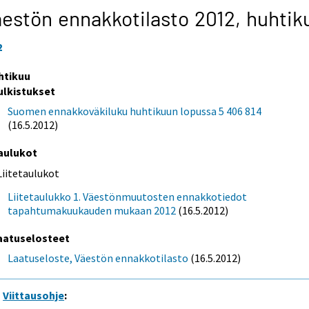
estön ennakkotilasto 2012,
huhtik
2
htikuu
ulkistukset
Suomen ennakkoväkiluku huhtikuun lopussa 5 406 814
(16.5.2012)
aulukot
Liitetaulukot
Liitetaulukko 1. Väestönmuutosten ennakkotiedot
tapahtumakuukauden mukaan 2012
(16.5.2012)
aatuselosteet
Laatuseloste, Väestön ennakkotilasto
(16.5.2012)
Viittausohje
: