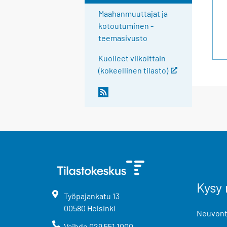
Maahanmuuttajat ja
kotoutuminen -
teemasivusto
Kuolleet viikoittain
(kokeellinen tilasto)
Kysy 
Työpajankatu
13
00580
Helsinki
Neuvonta
Vaihde
029 551 1000