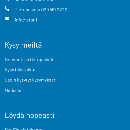
Tietopalvelu
029 551 2220
info@stat.fi
Kysy meiltä
Neuvonta ja tietopalvelu
Kysy tilastoista
Usein kysytyt kysymykset
Medialle
Löydä nopeasti
StatFin-tietokanta