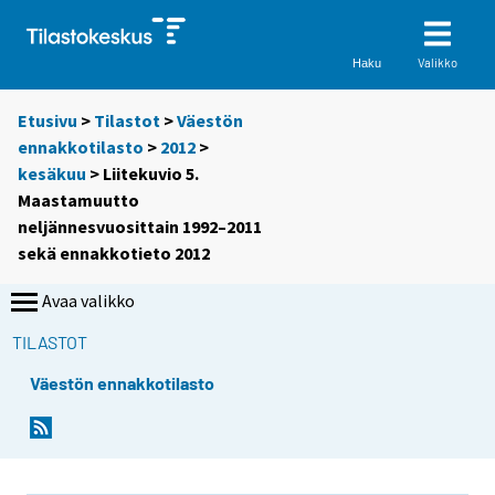
Valikko
Haku
Etusivu
>
Tilastot
>
Väestön
ennakkotilasto
>
2012
>
kesäkuu
> Liitekuvio 5.
Maastamuutto
neljännesvuosittain 1992–2011
sekä ennakkotieto 2012
Avaa valikko
TILASTOT
Väestön ennakkotilasto