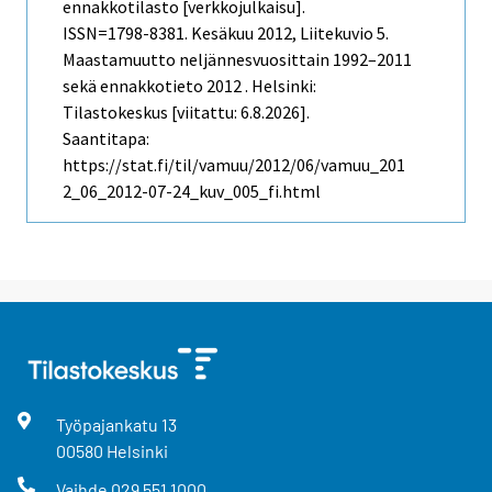
ennakkotilasto [verkkojulkaisu].
ISSN=1798-8381.
Kesäkuu
2012, Liitekuvio 5.
Maastamuutto neljännesvuosittain 1992–2011
sekä ennakkotieto 2012 . Helsinki:
Tilastokeskus [viitattu: 6.8.2026].
Saantitapa:
https://stat.fi/til/vamuu/2012/06/vamuu_201
2_06_2012-07-24_kuv_005_fi.html
Työpajankatu
13
00580
Helsinki
Vaihde
029 551 1000