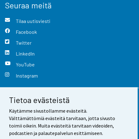
Seuraa meitä
Tilaa uutisviesti
Facebook
Twitter
LinkedIn
YouTube
Instagram
Tietoa evästeistä
Yhteystiedot
Käytämme sivustollamme evästeitä.
Palaute
Välttämättömiä evästeitä tarvitaan, jotta sivusto
toimii oikein. Muita evästeitä tarvitaan videoiden,
Käyttöehdot
podcastien ja palautepalvelun esittämiseen.
Tietosuoja