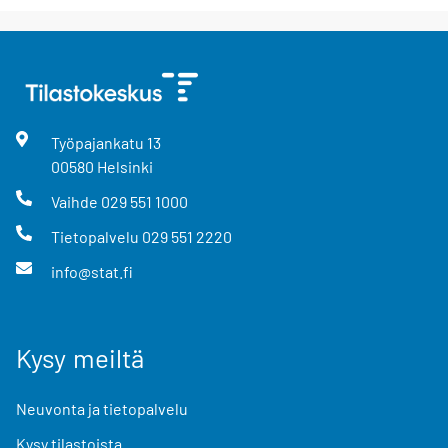
Työpajankatu
13
00580
Helsinki
Vaihde
029 551 1000
Tietopalvelu
029 551 2220
info@stat.fi
Kysy meiltä
Neuvonta ja tietopalvelu
Kysy tilastoista