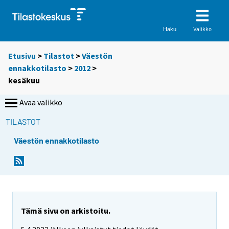
Valikko
Haku
Etusivu
>
Tilastot
>
Väestön
ennakkotilasto
>
2012
>
kesäkuu
Avaa valikko
TILASTOT
Väestön ennakkotilasto
Tämä sivu on arkistoitu.