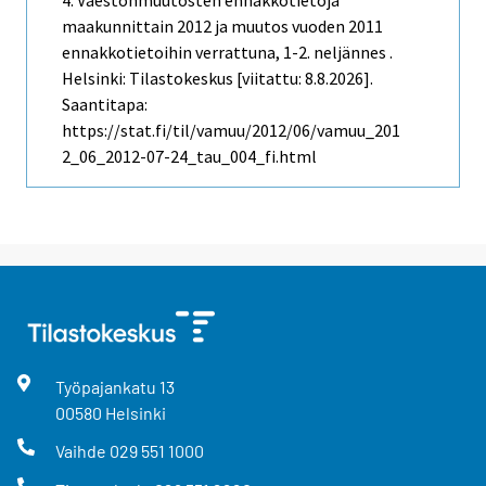
4. Väestönmuutosten ennakkotietoja
maakunnittain 2012 ja muutos vuoden 2011
ennakkotietoihin verrattuna, 1-2. neljännes .
Helsinki: Tilastokeskus [viitattu: 8.8.2026].
Saantitapa:
https://stat.fi/til/vamuu/2012/06/vamuu_201
2_06_2012-07-24_tau_004_fi.html
Työpajankatu
13
00580
Helsinki
Vaihde
029 551 1000