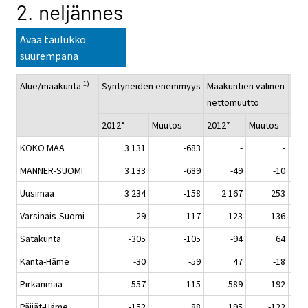
2. neljännes
Avaa taulukko
suurempana
1)
Alue/maakunta
Syntyneiden enemmyys
Maakuntien välinen
Net
nettomuutto
2012*
Muutos
2012*
Muutos
20
KOKO MAA
3 131
-683
-
-
MANNER-SUOMI
3 133
-689
-49
-10
Uusimaa
3 234
-158
2 167
253
Varsinais-Suomi
-29
-117
-123
-136
Satakunta
-305
-105
-94
64
Kanta-Häme
-30
-59
47
-18
Pirkanmaa
557
115
589
192
Päijät-Häme
-152
88
195
-122