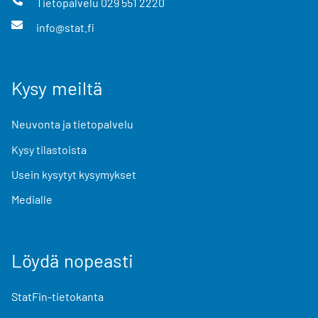
Tietopalvelu
029 551 2220
info@stat.fi
Kysy meiltä
Neuvonta ja tietopalvelu
Kysy tilastoista
Usein kysytyt kysymykset
Medialle
Löydä nopeasti
StatFin-tietokanta