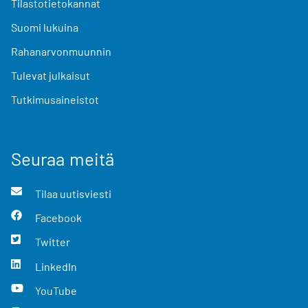
Tilastotietokannat
Suomi lukuina
Rahanarvonmuunnin
Tulevat julkaisut
Tutkimusaineistot
Seuraa meitä
Tilaa uutisviesti
Facebook
Twitter
LinkedIn
YouTube