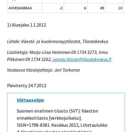
AHVENANMAA
-2
6
49
10
1) Aluejako 1.1.2012
Lähde: Väestö- ja kuolemansyytilastot, Tilastokeskus
Lisätietoja: Marja-Liisa Helminen 09 1734 3273, Irma
Pitkänen 09 1734 3262,
vaesto.tilasto@tilastokeskus.fi
Vastaava tilastojohtaja: Jari Tarkoma
Päivitetty 24.7.2012
Viittausohje
:
Suomen virallinen tilasto (SVT): Väestön
ennakkotilasto [verkkojulkaisu].
ISSN=1798-8381.
Kesäkuu
2012, Liitetaulukko