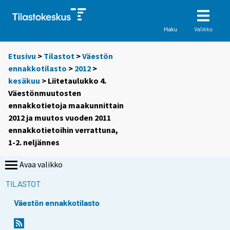
Valikko
Haku
Etusivu
>
Tilastot
>
Väestön
ennakkotilasto
>
2012
>
kesäkuu
> Liitetaulukko 4.
Väestönmuutosten
ennakkotietoja maakunnittain
2012 ja muutos vuoden 2011
ennakkotietoihin verrattuna,
1-2. neljännes
Avaa valikko
TILASTOT
Väestön ennakkotilasto