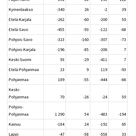
Kymenlaakso
-340
26
-2
39
Etelä-Karjala
-262
-60
-200
50
Etelä-Savo
-455
-93
-122
-68
Pohjois-Savo
-323
-160
-307
-73
Pohjois-Karjala
-196
-85
-206
7
Keski-Suomi
93
-29
-411
7
Etelä-Pohjanmaa
23
9
119
-93
Pohjanmaa
189
-55
-444
-66
Keski-
Pohjanmaa
70
-26
-24
50
Pohjois-
Pohjanmaa
1 290
54
-483
-194
Kainuu
-184
24
-192
65
Lappi
-47
-58
-558
33