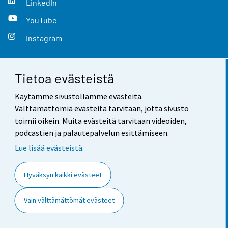
LinkedIn
YouTube
Instagram
Tietoa evästeistä
Yhteystiedot
Käytämme sivustollamme evästeitä.
Palaute
Välttämättömiä evästeitä tarvitaan, jotta sivusto
toimii oikein. Muita evästeitä tarvitaan videoiden,
Käyttöehdot
podcastien ja palautepalvelun esittämiseen.
Tietosuoja
Lue lisää evästeistä.
Saavutettavuus
Hyväksyn kaikki evästeet
Tietoa sivustosta
Vain välttämättömät evästeet
Evästeasetukset