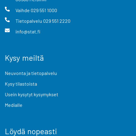
Vaihde
029 551 1000
Tietopalvelu
029 551 2220
info@stat.fi
Kysy meiltä
Neuvonta ja tietopalvelu
Kysy tilastoista
Usein kysytyt kysymykset
Medialle
Löydä nopeasti