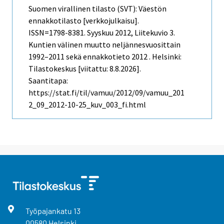
Suomen virallinen tilasto (SVT): Väestön
ennakkotilasto [verkkojulkaisu].
ISSN=1798-8381.
Syyskuu
2012, Liitekuvio 3.
Kuntien välinen muutto neljännesvuosittain
1992–2011 sekä ennakkotieto 2012 . Helsinki:
Tilastokeskus [viitattu: 8.8.2026].
Saantitapa:
https://stat.fi/til/vamuu/2012/09/vamuu_201
2_09_2012-10-25_kuv_003_fi.html
Työpajankatu
13
00580
Helsinki