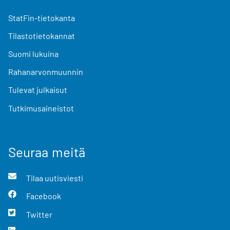
StatFin-tietokanta
Tilastotietokannat
Suomi lukuina
Rahanarvonmuunnin
Tulevat julkaisut
Tutkimusaineistot
Seuraa meitä
Tilaa uutisviesti
Facebook
Twitter