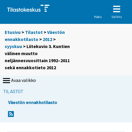
Valikko
Haku
Etusivu
>
Tilastot
>
Väestön
ennakkotilasto
>
2012
>
syyskuu
> Liitekuvio 3. Kuntien
välinen muutto
neljännesvuosittain 1992–2011
sekä ennakkotieto 2012
Avaa valikko
TILASTOT
Väestön ennakkotilasto