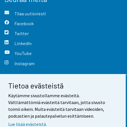
Tilaa uutisviesti
Facebook
Twitter
LinkedIn
YouTube
Instagram
Tietoa evästeistä
Yhteystiedot
Käytämme sivustollamme evästeitä.
Palaute
Välttämättömiä evästeitä tarvitaan, jotta sivusto
toimii oikein. Muita evästeitä tarvitaan videoiden,
Käyttöehdot
podcastien ja palautepalvelun esittämiseen.
Tietosuoja
Lue lisää evästeistä.