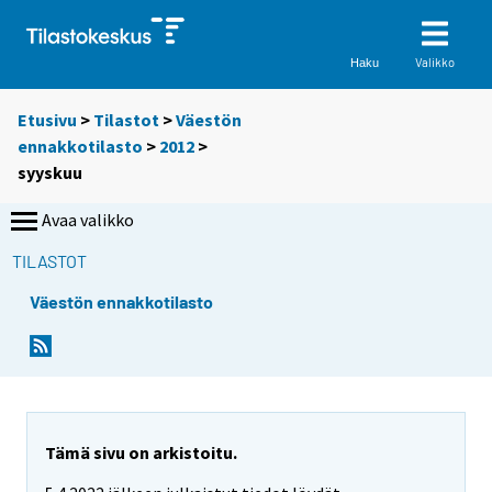
Valikko
Haku
Etusivu
>
Tilastot
>
Väestön
ennakkotilasto
>
2012
>
syyskuu
Avaa valikko
TILASTOT
Väestön ennakkotilasto
Tämä sivu on arkistoitu.