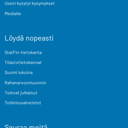
Usein kysytyt kysymykset
Medialle
Löydä nopeasti
StatFin-tietokanta
Tilastotietokannat
Suomi lukuina
Rahanarvonmuunnin
Tulevat julkaisut
Tutkimusaineistot
Seuraa meitä