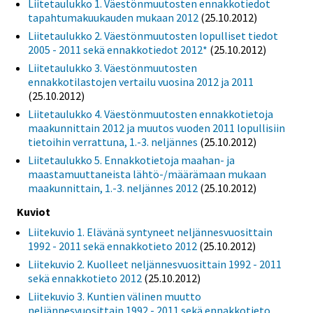
Liitetaulukko 1. Väestönmuutosten ennakkotiedot
tapahtumakuukauden mukaan 2012
(25.10.2012)
Liitetaulukko 2. Väestönmuutosten lopulliset tiedot
2005 - 2011 sekä ennakkotiedot 2012*
(25.10.2012)
Liitetaulukko 3. Väestönmuutosten
ennakkotilastojen vertailu vuosina 2012 ja 2011
(25.10.2012)
Liitetaulukko 4. Väestönmuutosten ennakkotietoja
maakunnittain 2012 ja muutos vuoden 2011 lopullisiin
tietoihin verrattuna, 1.-3. neljännes
(25.10.2012)
Liitetaulukko 5. Ennakkotietoja maahan- ja
maastamuuttaneista lähtö-/määrämaan mukaan
maakunnittain, 1.-3. neljännes 2012
(25.10.2012)
Kuviot
Liitekuvio 1. Elävänä syntyneet neljännesvuosittain
1992 - 2011 sekä ennakkotieto 2012
(25.10.2012)
Liitekuvio 2. Kuolleet neljännesvuosittain 1992 - 2011
sekä ennakkotieto 2012
(25.10.2012)
Liitekuvio 3. Kuntien välinen muutto
neljännesvuosittain 1992 - 2011 sekä ennakkotieto