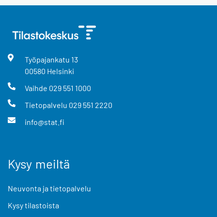
Työpajankatu
13
00580
Helsinki
Vaihde
029 551 1000
Tietopalvelu
029 551 2220
info@stat.fi
Kysy meiltä
Neuvonta ja tietopalvelu
Kysy tilastoista