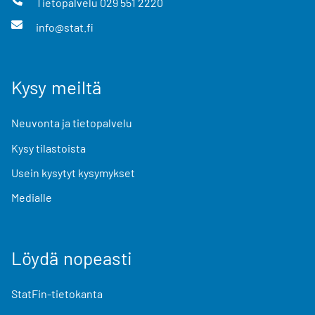
Tietopalvelu
029 551 2220
info@stat.fi
Kysy meiltä
Neuvonta ja tietopalvelu
Kysy tilastoista
Usein kysytyt kysymykset
Medialle
Löydä nopeasti
StatFin-tietokanta