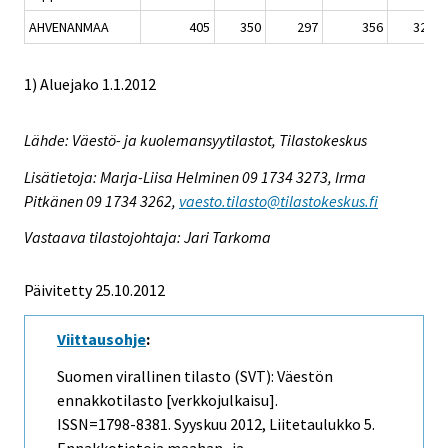
AHVENANMAA
405
350
297
356
328
1) Aluejako 1.1.2012
Lähde: Väestö- ja kuolemansyytilastot, Tilastokeskus
Lisätietoja: Marja-Liisa Helminen 09 1734 3273, Irma
Pitkänen 09 1734 3262,
vaesto.tilasto@tilastokeskus.fi
Vastaava tilastojohtaja: Jari Tarkoma
Päivitetty 25.10.2012
Viittausohje
:
Suomen virallinen tilasto (SVT): Väestön
ennakkotilasto [verkkojulkaisu].
ISSN=1798-8381.
Syyskuu
2012, Liitetaulukko 5.