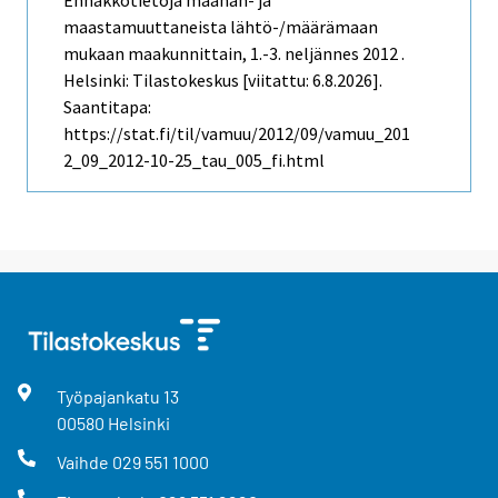
Ennakkotietoja maahan- ja
maastamuuttaneista lähtö-/määrämaan
mukaan maakunnittain, 1.-3. neljännes 2012 .
Helsinki: Tilastokeskus [viitattu: 6.8.2026].
Saantitapa:
https://stat.fi/til/vamuu/2012/09/vamuu_201
2_09_2012-10-25_tau_005_fi.html
Työpajankatu
13
00580
Helsinki
Vaihde
029 551 1000