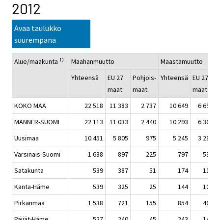
2012
Avaa taulukko
suurempana
1)
Alue/maakunta
Maahanmuutto
Maastamuutto
Yhteensä
EU 27
Pohjois-
Yhteensä
EU 27
maat
maat
maat
KOKO MAA
22 518
11 383
2 737
10 649
6 694
MANNER-SUOMI
22 113
11 033
2 440
10 293
6 366
Uusimaa
10 451
5 805
975
5 245
3 280
Varsinais-Suomi
1 638
897
225
797
531
Satakunta
539
387
51
174
113
Kanta-Häme
539
325
25
144
107
Pirkanmaa
1 538
721
155
854
466
Päijät-Häme
527
240
45
243
143