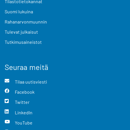
Tilastotietokannat
Suomi lukuina
Rahanarvonmuunnin
Tulevat julkaisut
Tutkimusaineistot
Seuraa meitä
Tilaa uutisviesti
Facebook
Twitter
LinkedIn
YouTube