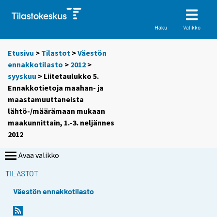
Valikko
Haku
Etusivu
>
Tilastot
>
Väestön
ennakkotilasto
>
2012
>
syyskuu
> Liitetaulukko 5.
Ennakkotietoja maahan- ja
maastamuuttaneista
lähtö-/määrämaan mukaan
maakunnittain, 1.-3. neljännes
2012
Avaa valikko
TILASTOT
Väestön ennakkotilasto