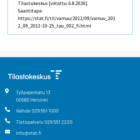
Tilastokeskus [viitattu: 6.8.2026].
Saantitapa:
https://stat.fi/til/vamuu/2012/09/vamuu_201
2_09_2012-10-25_tau_002_fi.html
Työpajankatu
13
00580
Helsinki
Vaihde
029 551 1000
Tietopalvelu
029 551 2220
info@stat.fi