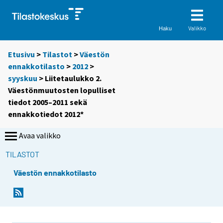
Valikko
Haku
Etusivu
>
Tilastot
>
Väestön
ennakkotilasto
>
2012
>
syyskuu
> Liitetaulukko 2.
Väestönmuutosten lopulliset
tiedot 2005–2011 sekä
ennakkotiedot 2012*
Avaa valikko
TILASTOT
Väestön ennakkotilasto