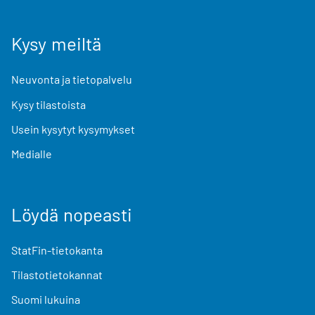
Kysy meiltä
Neuvonta ja tietopalvelu
Kysy tilastoista
Usein kysytyt kysymykset
Medialle
Löydä nopeasti
StatFin-tietokanta
Tilastotietokannat
Suomi lukuina