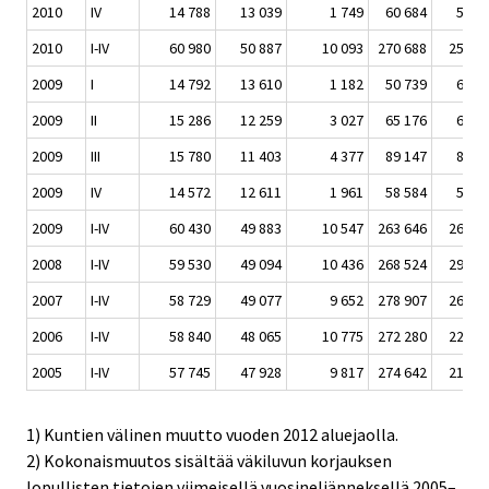
2010
IV
14 788
13 039
1 749
60 684
5 87
2010
I-IV
60 980
50 887
10 093
270 688
25 63
2009
I
14 792
13 610
1 182
50 739
6 30
2009
II
15 286
12 259
3 027
65 176
6 26
2009
III
15 780
11 403
4 377
89 147
8 35
2009
IV
14 572
12 611
1 961
58 584
5 77
2009
I-IV
60 430
49 883
10 547
263 646
26 69
2008
I-IV
59 530
49 094
10 436
268 524
29 11
2007
I-IV
58 729
49 077
9 652
278 907
26 02
2006
I-IV
58 840
48 065
10 775
272 280
22 45
2005
I-IV
57 745
47 928
9 817
274 642
21 35
1) Kuntien välinen muutto vuoden 2012 aluejaolla.
2) Kokonaismuutos sisältää väkiluvun korjauksen
lopullisten tietojen viimeisellä vuosineljänneksellä 2005–