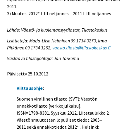
2011.
3) Muutos: 2012* I-III neljännes – 2011 I-III neljännes
Lähde: Väestö- ja kuolemansyytilastot, Tilastokeskus
Lisätietoja: Marja-Liisa Helminen 09 1734 3273, Irma
Pitkänen 09 1734 3262,
vaesto.tilasto@tilastokeskus.fi
Vastaava tilastojohtaja: Jari Tarkoma
Päivitetty 25.10.2012
Viittausohje
:
Suomen virallinen tilasto (SVT): Väestön
ennakkotilasto [verkkojulkaisu].
ISSN=1798-8381.
Syyskuu
2012, Liitetaulukko 2.
Väestönmuutosten lopulliset tiedot 2005–
2011 sekä ennakkotiedot 2012* . Helsinki: