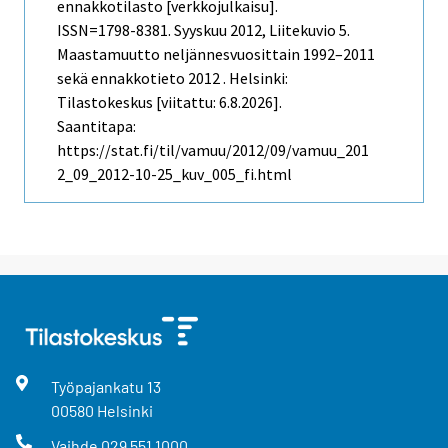
ennakkotilasto [verkkojulkaisu].
ISSN=1798-8381.
Syyskuu
2012, Liitekuvio 5.
Maastamuutto neljännesvuosittain 1992–2011
sekä ennakkotieto 2012 . Helsinki:
Tilastokeskus [viitattu: 6.8.2026].
Saantitapa:
https://stat.fi/til/vamuu/2012/09/vamuu_201
2_09_2012-10-25_kuv_005_fi.html
Työpajankatu
13
00580
Helsinki
Vaihde
029 551 1000