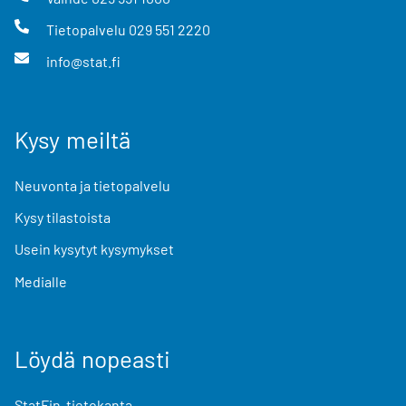
Tietopalvelu
029 551 2220
info@stat.fi
Kysy meiltä
Neuvonta ja tietopalvelu
Kysy tilastoista
Usein kysytyt kysymykset
Medialle
Löydä nopeasti
StatFin-tietokanta