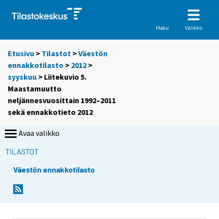
Valikko
Haku
Etusivu
>
Tilastot
>
Väestön
ennakkotilasto
>
2012
>
syyskuu
> Liitekuvio 5.
Maastamuutto
neljännesvuosittain 1992–2011
sekä ennakkotieto 2012
Avaa valikko
TILASTOT
Väestön ennakkotilasto