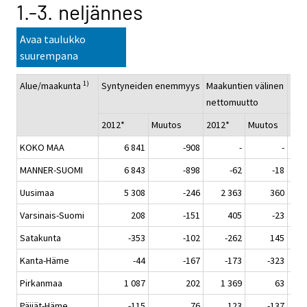
1.-3. neljännes
Avaa taulukko
suurempana
1)
Alue/maakunta
Syntyneiden enemmyys
Maakuntien välinen
Net
nettomuutto
2012*
Muutos
2012*
Muutos
20
KOKO MAA
6 841
-908
-
-
MANNER-SUOMI
6 843
-898
-62
-18
Uusimaa
5 308
-246
2 363
360
Varsinais-Suomi
208
-151
405
-23
Satakunta
-353
-102
-262
145
Kanta-Häme
-44
-167
-173
-323
Pirkanmaa
1 087
202
1 369
63
Päijät-Häme
-115
76
123
-137