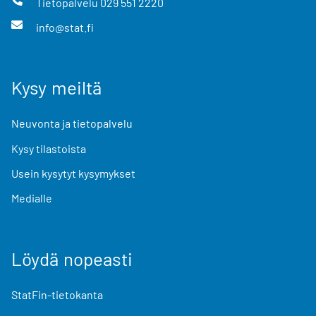
Tietopalvelu
029 551 2220
info@stat.fi
Kysy meiltä
Neuvonta ja tietopalvelu
Kysy tilastoista
Usein kysytyt kysymykset
Medialle
Löydä nopeasti
StatFin-tietokanta