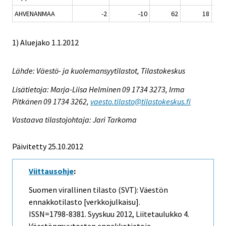
AHVENANMAA
-2
-10
62
18
1) Aluejako 1.1.2012
Lähde: Väestö- ja kuolemansyytilastot, Tilastokeskus
Lisätietoja: Marja-Liisa Helminen 09 1734 3273, Irma
Pitkänen 09 1734 3262,
vaesto.tilasto@tilastokeskus.fi
Vastaava tilastojohtaja: Jari Tarkoma
Päivitetty 25.10.2012
Viittausohje
:
Suomen virallinen tilasto (SVT): Väestön
ennakkotilasto [verkkojulkaisu].
ISSN=1798-8381.
Syyskuu
2012, Liitetaulukko 4.