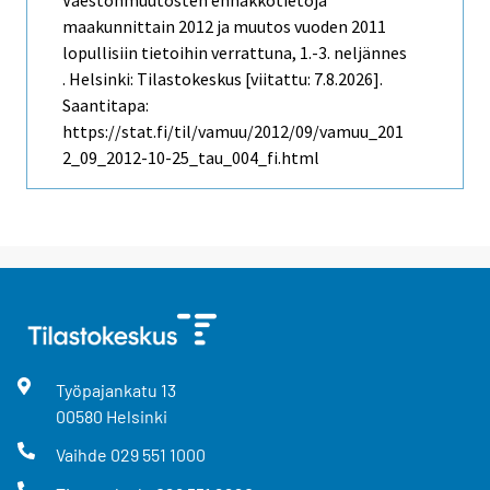
Väestönmuutosten ennakkotietoja
maakunnittain 2012 ja muutos vuoden 2011
lopullisiin tietoihin verrattuna, 1.-3. neljännes
. Helsinki: Tilastokeskus [viitattu: 7.8.2026].
Saantitapa:
https://stat.fi/til/vamuu/2012/09/vamuu_201
2_09_2012-10-25_tau_004_fi.html
Työpajankatu
13
00580
Helsinki
Vaihde
029 551 1000