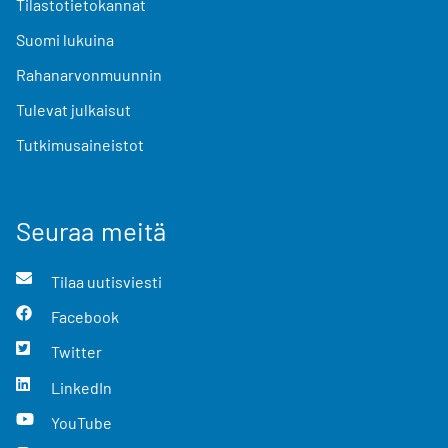
Tilastotietokannat
Suomi lukuina
Rahanarvonmuunnin
Tulevat julkaisut
Tutkimusaineistot
Seuraa meitä
Tilaa uutisviesti
Facebook
Twitter
LinkedIn
YouTube