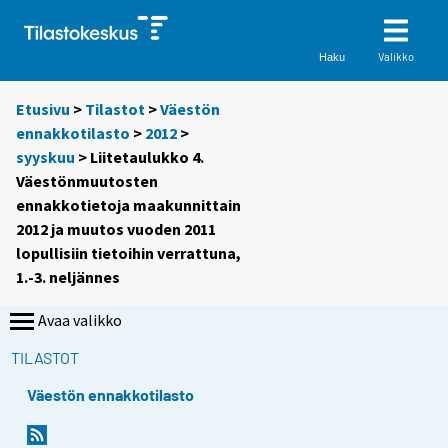
Valikko
Haku
Etusivu
>
Tilastot
>
Väestön
ennakkotilasto
>
2012
>
syyskuu
> Liitetaulukko 4.
Väestönmuutosten
ennakkotietoja maakunnittain
2012 ja muutos vuoden 2011
lopullisiin tietoihin verrattuna,
1.-3. neljännes
Avaa valikko
TILASTOT
Väestön ennakkotilasto