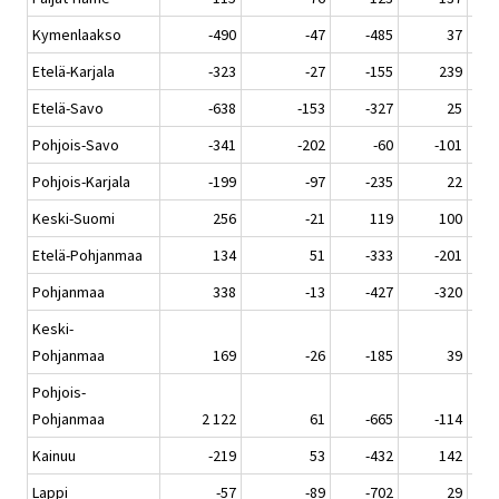
Kymenlaakso
-490
-47
-485
37
Etelä-Karjala
-323
-27
-155
239
Etelä-Savo
-638
-153
-327
25
Pohjois-Savo
-341
-202
-60
-101
Pohjois-Karjala
-199
-97
-235
22
Keski-Suomi
256
-21
119
100
Etelä-Pohjanmaa
134
51
-333
-201
Pohjanmaa
338
-13
-427
-320
Keski-
Pohjanmaa
169
-26
-185
39
Pohjois-
Pohjanmaa
2 122
61
-665
-114
Kainuu
-219
53
-432
142
Lappi
-57
-89
-702
29