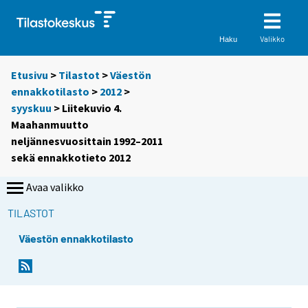
Valikko
Haku
Etusivu
>
Tilastot
>
Väestön
ennakkotilasto
>
2012
>
syyskuu
> Liitekuvio 4.
Maahanmuutto
neljännesvuosittain 1992–2011
sekä ennakkotieto 2012
Avaa valikko
TILASTOT
Väestön ennakkotilasto