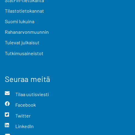
StatFin-tietokanta
Tilastotietokannat
Suomi lukuina
Rahanarvonmuunnin
Tulevat julkaisut
Tutkimusaineistot
Seuraa meitä
Tilaa uutisviesti
Facebook
Twitter
LinkedIn