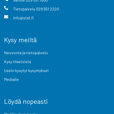
Tietopalvelu
029 551 2220
info@stat.fi
Kysy meiltä
Neuvonta ja tietopalvelu
Kysy tilastoista
Usein kysytyt kysymykset
Medialle
Löydä nopeasti