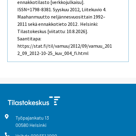
ennakkotilasto [verkkojulkaisu].
ISSN=1798-8381.
Syyskuu
2012, Liitekuvio 4.
Maahanmuutto neljännesvuosittain 1992–
2011 sekä ennakkotieto 2012 . Helsinki:
Tilastokeskus [viitattu: 10.8.2026].
Saantitapa:
https://stat.fi/til/vamuu/2012/09/vamuu_201
2_09_2012-10-25_kuv_004_fi.html
Työpajankatu
13
00580
Helsinki
Vaihde
029 551 1000