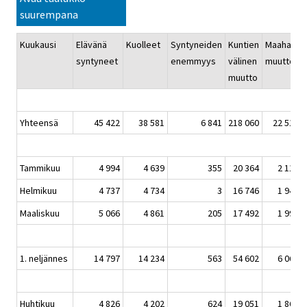
suurempana
Kuukausi
Elävänä
Kuolleet
Syntyneiden
Kuntien
Maahan-
syntyneet
enemmyys
välinen
muutto
muutto
Yhteensä
45 422
38 581
6 841
218 060
22 518
Tammikuu
4 994
4 639
355
20 364
2 119
Helmikuu
4 737
4 734
3
16 746
1 947
Maaliskuu
5 066
4 861
205
17 492
1 998
1. neljännes
14 797
14 234
563
54 602
6 064
Huhtikuu
4 826
4 202
624
19 051
1 860