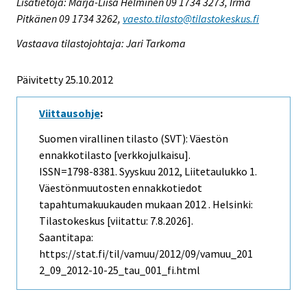
Lisätietoja: Marja-Liisa Helminen 09 1734 3273, Irma
Pitkänen 09 1734 3262,
vaesto.tilasto@tilastokeskus.fi
Vastaava tilastojohtaja: Jari Tarkoma
Päivitetty 25.10.2012
Viittausohje
:
Suomen virallinen tilasto (SVT): Väestön
ennakkotilasto [verkkojulkaisu].
ISSN=1798-8381.
Syyskuu
2012, Liitetaulukko 1.
Väestönmuutosten ennakkotiedot
tapahtumakuukauden mukaan 2012 . Helsinki:
Tilastokeskus [viitattu: 7.8.2026].
Saantitapa:
https://stat.fi/til/vamuu/2012/09/vamuu_201
2_09_2012-10-25_tau_001_fi.html