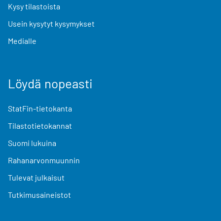
Kysy tilastoista
Usein kysytyt kysymykset
Medialle
Löydä nopeasti
StatFin-tietokanta
Tilastotietokannat
Suomi lukuina
Rahanarvonmuunnin
Tulevat julkaisut
Tutkimusaineistot