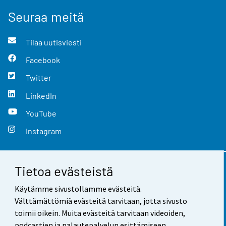
Seuraa meitä
Tilaa uutisviesti
Facebook
Twitter
LinkedIn
YouTube
Instagram
Tietoa evästeistä
Yhteystiedot
Käytämme sivustollamme evästeitä.
Palaute
Välttämättömiä evästeitä tarvitaan, jotta sivusto
toimii oikein. Muita evästeitä tarvitaan videoiden,
Käyttöehdot
podcastien ja palautepalvelun esittämiseen.