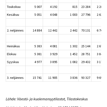
Toukokuu
5 007
4 192
815
23 284
2 287
Kesäkuu
5 051
4 048
1 003
27 796
2 613
2. neljännes
14 884
12 442
2 442
70 131
6 760
Heinäkuu
5 383
4 081
1 302
25 144
2 674
Elokuu
5 381
3 929
1 452
28 751
3 844
Syyskuu
4 977
3 895
1 082
29 432
3 176
3. neljännes
15 741
11 905
3 836
93 327
9 694
Lähde: Väestö- ja kuolemansyytilastot, Tilastokeskus