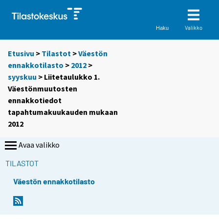
Valikko
Haku
Etusivu
>
Tilastot
>
Väestön
ennakkotilasto
>
2012
>
syyskuu
> Liitetaulukko 1.
Väestönmuutosten
ennakkotiedot
tapahtumakuukauden mukaan
2012
Avaa valikko
TILASTOT
Väestön ennakkotilasto