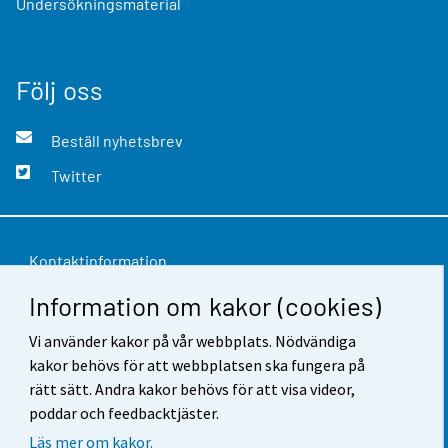
Undersökningsmaterial
Följ oss
Beställ nyhetsbrev
Twitter
Kontaktinformation
Information om kakor (cookies)
Respons
Vi använder kakor på vår webbplats. Nödvändiga
Användarvillkor
kakor behövs för att webbplatsen ska fungera på
Dataskydd
rätt sätt. Andra kakor behövs för att visa videor,
poddar och feedbacktjäster.
Tillgänglighet
Läs mer om kakor.