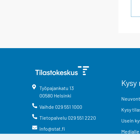
Kysy 
Työpajankatu
13
00580
Helsinki
Neuvonta
Vaihde
029 551 1000
Kysy tila
Tietopalvelu
029 551 2220
Usein ky
info@stat.fi
Medialle