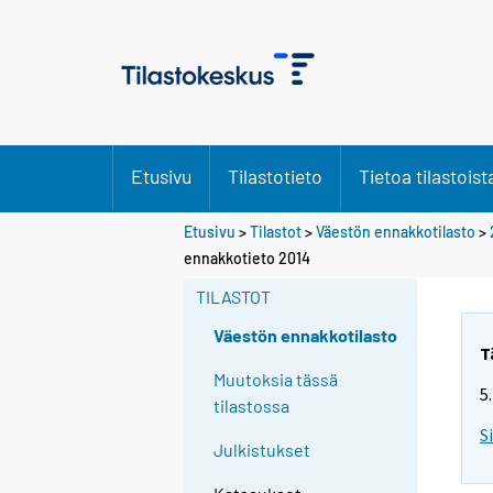
Etusivu
Tilastotieto
Tietoa tilastoist
Etusivu
>
Tilastot
>
Väestön ennakkotilasto
>
Y
ennakkotieto 2014
o
TILASTOT
u
a
Väestön ennakkotilasto
r
T
e
Muutoksia tässä
5
m
tilastossa
o
S
Julkistukset
v
i