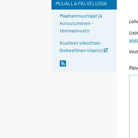
MUUALLA PALVELUSSA
Maahanmuuttajat ja
Lähd
kotoutuminen -
teemasivusto
Lisä
vaes
Kuolleet viikoittain
(kokeellinen tilasto)
Vast
Päiv