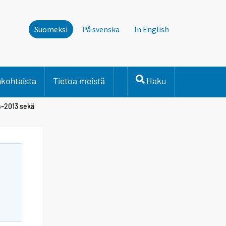
Suomeksi
På svenska
In English
nkohtaista
Tietoa meistä
Haku
4–2013 sekä