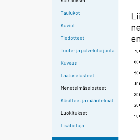
Katsaukset
n
g
Taulukot
Li
t
ne
Kuviot
o
a
en
Tiedotteet
n
o
Tuote- ja palvelutarjonta
t
Kuvaus
h
e
Laatuselosteet
r
s
Menetelmäselosteet
e
Käsitteet ja määritelmät
r
v
Luokitukset
i
c
Lisätietoja
e
.