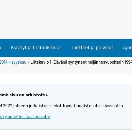
a
Kyselyt ja tiedonkeruut
Tuotteet ja palvelut
Aja
2014
>
syyskuu
> Liitekuvio 1. Elävänä syntyneet neljännesvuosittain 199
ämä sivu on arkistoitu.
.4.2022 jälkeen julkaistut tiedot löydät uudistetulta sivustolta.
iirry uudelle tilastosivulle