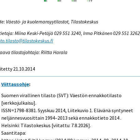
e: Väestö- ja kuolemansyytilastot, Tilastokeskus
tietoja: Miina Keski-Petäjä 029 551 3240, Irma Pitkänen 029 551 3262
to.tilasto@tilastokeskus.fi
aava tilastojohtaja: Riitta Harala
itetty 21.10.2014
Viittausohje
:
Suomen virallinen tilasto (SVT): Väestön ennakkotilasto
[verkkojulkaisu].
ISSN=1798-8381.
Syyskuu
2014, Liitekuvio 1. Elävänä syntyneet
neljännesvuosittain 1994–2013 sekä ennakkotieto 2014 .
Helsinki: Tilastokeskus [viitattu: 7.8.2026].
Saantitapa: