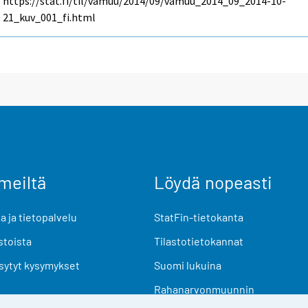
https://stat.fi/til/vamuu/2014/09/vamuu_2014_09_2014-10-
21_kuv_001_fi.html
meiltä
Löydä nopeasti
 ja tietopalvelu
StatFin-tietokanta
stoista
Tilastotietokannat
sytyt kysymykset
Suomi lukuina
Rahanarvonmuunnin