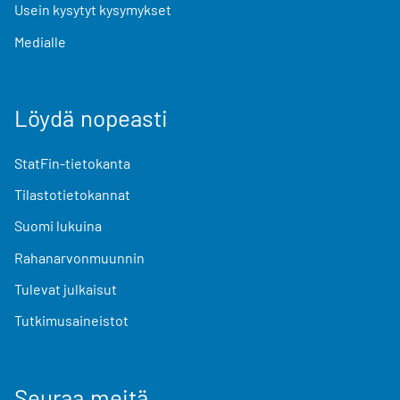
Usein kysytyt kysymykset
Medialle
Löydä nopeasti
StatFin-tietokanta
Tilastotietokannat
Suomi lukuina
Rahanarvonmuunnin
Tulevat julkaisut
Tutkimusaineistot
Seuraa meitä