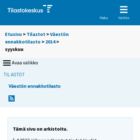
Valikko
Haku
Etusivu
>
Tilastot
>
Väestön
ennakkotilasto
>
2014
>
syyskuu
Avaa valikko
TILASTOT
Väestön ennakkotilasto
Tämä sivu on arkistoitu.