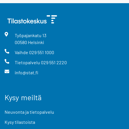
Työpajankatu
13
00580
Helsinki
Vaihde
029 551 1000
Tietopalvelu
029 551 2220
info@stat.fi
Kysy meiltä
Neuvonta ja tietopalvelu
Kysy tilastoista