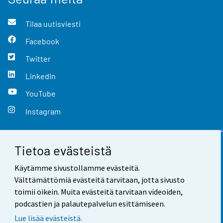
Tilaa uutisviesti
Facebook
Twitter
LinkedIn
YouTube
Instagram
Tietoa evästeistä
Yhteystiedot
Käytämme sivustollamme evästeitä.
Palaute
Välttämättömiä evästeitä tarvitaan, jotta sivusto
toimii oikein. Muita evästeitä tarvitaan videoiden,
Käyttöehdot
podcastien ja palautepalvelun esittämiseen.
Tietosuoja
Lue lisää evästeistä.