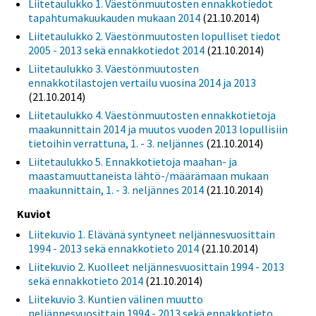
Liitetaulukko 1. Väestönmuutosten ennakkotiedot
tapahtumakuukauden mukaan 2014
(21.10.2014)
Liitetaulukko 2. Väestönmuutosten lopulliset tiedot
2005 - 2013 sekä ennakkotiedot 2014
(21.10.2014)
Liitetaulukko 3. Väestönmuutosten
ennakkotilastojen vertailu vuosina 2014 ja 2013
(21.10.2014)
Liitetaulukko 4. Väestönmuutosten ennakkotietoja
maakunnittain 2014 ja muutos vuoden 2013 lopullisiin
tietoihin verrattuna, 1. - 3. neljännes
(21.10.2014)
Liitetaulukko 5. Ennakkotietoja maahan- ja
maastamuuttaneista lähtö-/määrämaan mukaan
maakunnittain, 1. - 3. neljännes 2014
(21.10.2014)
Kuviot
Liitekuvio 1. Elävänä syntyneet neljännesvuosittain
1994 - 2013 sekä ennakkotieto 2014
(21.10.2014)
Liitekuvio 2. Kuolleet neljännesvuosittain 1994 - 2013
sekä ennakkotieto 2014
(21.10.2014)
Liitekuvio 3. Kuntien välinen muutto
neljännesvuosittain 1994 - 2013 sekä ennakkotieto