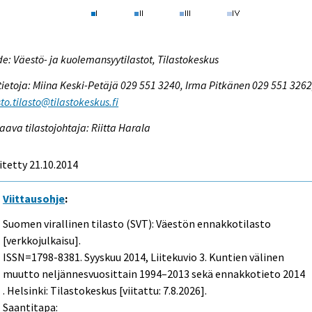
e: Väestö- ja kuolemansyytilastot, Tilastokeskus
tietoja: Miina Keski-Petäjä 029 551 3240, Irma Pitkänen 029 551 3262
to.tilasto@tilastokeskus.fi
aava tilastojohtaja: Riitta Harala
itetty 21.10.2014
Viittausohje
:
Suomen virallinen tilasto (SVT): Väestön ennakkotilasto
[verkkojulkaisu].
ISSN=1798-8381.
Syyskuu
2014, Liitekuvio 3. Kuntien välinen
muutto neljännesvuosittain 1994–2013 sekä ennakkotieto 2014
. Helsinki: Tilastokeskus [viitattu: 7.8.2026].
Saantitapa: