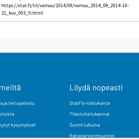
https://stat.fi/til/vamuu/2014/09/vamuu_2014_09_2014-10-
21_kuv_003_fi.html
meiltä
Löydä nopeasti
 ja tietopalvelu
StatFin-tietokanta
stoista
Tilastotietokannat
sytyt kysymykset
Suomi lukuina
Rahanarvonmuunnin