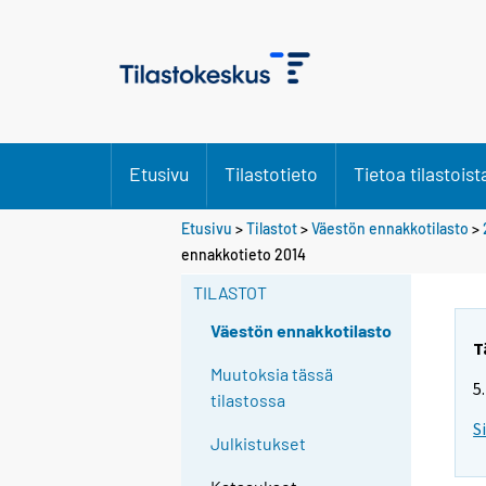
Etusivu
Tilastotieto
Tietoa tilastoist
Etusivu
>
Tilastot
>
Väestön ennakkotilasto
>
Y
ennakkotieto 2014
o
TILASTOT
u
a
Väestön ennakkotilasto
r
T
e
Muutoksia tässä
5
m
tilastossa
o
S
Julkistukset
v
i