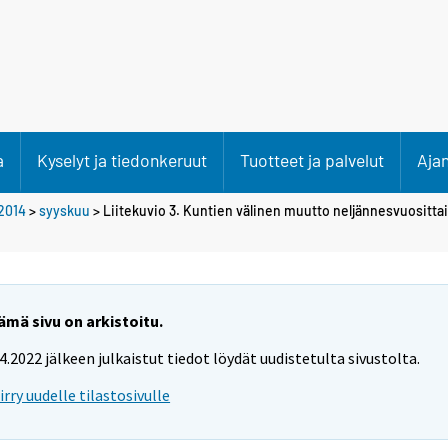
a
Kyselyt ja tiedonkeruut
Tuotteet ja palvelut
Aja
2014
>
syyskuu
> Liitekuvio 3. Kuntien välinen muutto neljännesvuositta
ämä sivu on arkistoitu.
.4.2022 jälkeen julkaistut tiedot löydät uudistetulta sivustolta.
iirry uudelle tilastosivulle