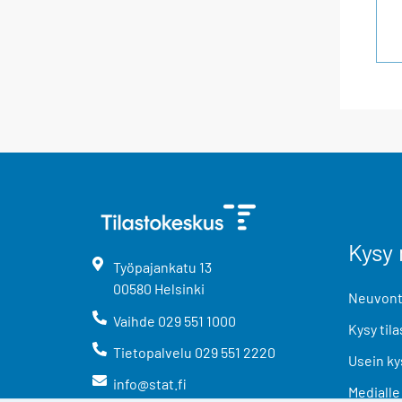
Kysy 
Työpajankatu
13
00580
Helsinki
Neuvonta
Vaihde
029 551 1000
Kysy tila
Tietopalvelu
029 551 2220
Usein ky
info@stat.fi
Medialle