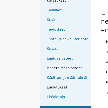
Katsaukset
n
g
Taulukot
Li
t
ne
Kuviot
o
a
en
Tiedotteet
n
o
Tuote- ja palvelutarjonta
t
Kuvaus
h
e
Laatuselosteet
r
s
Menetelmäselosteet
e
Käsitteet ja määritelmät
r
v
Luokitukset
i
c
Lisätietoja
e
.