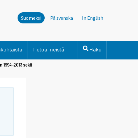
Suomeksi
På svenska
In English
nkohtaista
Tietoa meistä
Haku
in 1994–2013 sekä