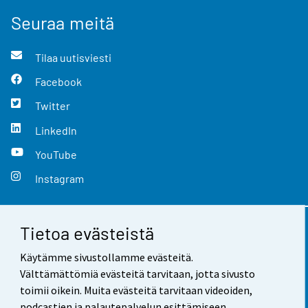
Seuraa meitä
Tilaa uutisviesti
Facebook
Twitter
LinkedIn
YouTube
Instagram
Tietoa evästeistä
Yhteystiedot
Käytämme sivustollamme evästeitä.
Palaute
Välttämättömiä evästeitä tarvitaan, jotta sivusto
toimii oikein. Muita evästeitä tarvitaan videoiden,
Käyttöehdot
podcastien ja palautepalvelun esittämiseen.