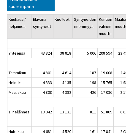
suurempana
Kuukausi/
Elävänä
Kuolleet
Syntyneiden
Kuntien
Maahan-
neljännes
syntyneet
enemmyys
välinen
muutto
muutto
Yhteensä
43 824
38 818
5 006
208 594
23 499
Tammikuu
4 801
4 614
187
19 008
2 498
Helmikuu
4 333
4 135
198
15 765
1 955
Maaliskuu
4 808
4 382
426
17 036
2 171
1. neljännes
13 942
13 131
811
51 809
6 624
Huhtikuu
4 681
4 520
161
17 841
2 058