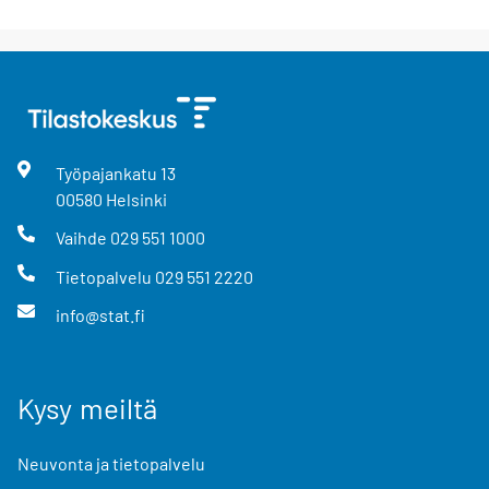
Työpajankatu
13
00580
Helsinki
Vaihde
029 551 1000
Tietopalvelu
029 551 2220
info@stat.fi
Kysy meiltä
Neuvonta ja tietopalvelu