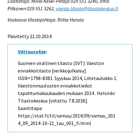
Lisätietoja: Miina Keski-Petäjä 029 551 3240, Irma
Pitkänen 029 551 3262,
vaesto.tilasto@tilastokeskus.fi
Vastaava tilastojohtaja: Riitta Harala
Päivitetty 21.10.2014
Viittausohje
:
Suomen virallinen tilasto (SVT): Väestön
ennakkotilasto [verkkojulkaisu].
ISSN=1798-8381.
Syyskuu
2014, Liitetaulukko 1.
Väestönmuutosten ennakkotiedot
tapahtumakuukauden mukaan 2014 . Helsinki:
Tilastokeskus [viitattu: 7.8.2026].
Saantitapa:
https://stat.fi/til/vamuu/2014/09/vamuu_201
4_09_2014-10-21_tau_001_fi.html