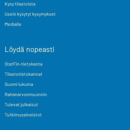
Kysy tilastoista
Usein kysytyt kysymykset
Medialle
Löydä nopeasti
StatFin-tietokanta
Tilastotietokannat
Suomi lukuina
Rahanarvonmuunnin
Tulevat julkaisut
Tutkimusaineistot