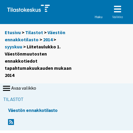
Valikko
Haku
Etusivu
>
Tilastot
>
Väestön
ennakkotilasto
>
2014
>
syyskuu
> Liitetaulukko 1.
Väestönmuutosten
ennakkotiedot
tapahtumakuukauden mukaan
2014
Avaa valikko
TILASTOT
Väestön ennakkotilasto