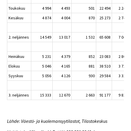
Toukokuu
4 994
4 493
501
22 494
2 245
Kesäkuu
4 874
4 004
870
25 273
2 742
2. neljännes
14 549
13 017
1 532
65 608
7 045
Heinäkuu
5 231
4 379
852
23 083
2 801
Elokuu
5 046
4 165
881
38 510
3 716
Syyskuu
5 056
4 126
930
29 584
3 313
3. neljännes
15 333
12 670
2 663
91 177
9 830
Lähde: Väestö- ja kuolemansyytilastot, Tilastokeskus