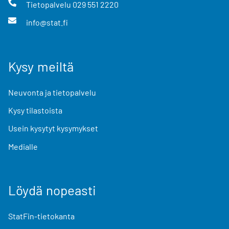
Tietopalvelu
029 551 2220
info@stat.fi
Kysy meiltä
Neuvonta ja tietopalvelu
Kysy tilastoista
Usein kysytyt kysymykset
Medialle
Löydä nopeasti
StatFin-tietokanta