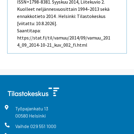
ISSN=1798-8381.
Syyskuu
2014, Liitekuvio 2.
Kuolleet neljännesvuosittain 1994–2013 sekä
ennakkotieto 2014 . Helsinki: Tilastokeskus
[viitattu: 10.8.2026].
Saantitapa:
https://stat.fi/til/vamuu/2014/09/vamuu_201
4_09_2014-10-21_kuv_002_fi.html
Työpajankatu
13
00580
Helsinki
Vaihde
029 551 1000