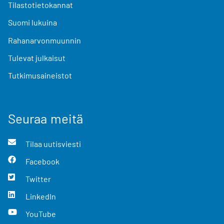
Tilastotietokannat
Suomi lukuina
Rahanarvonmuunnin
Tulevat julkaisut
Tutkimusaineistot
Seuraa meitä
Tilaa uutisviesti
Facebook
Twitter
LinkedIn
YouTube