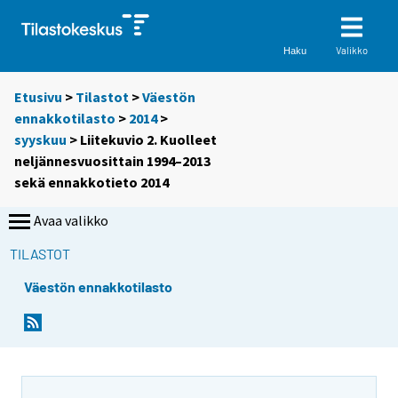
Valikko
Haku
Etusivu
>
Tilastot
>
Väestön
ennakkotilasto
>
2014
>
syyskuu
> Liitekuvio 2. Kuolleet
neljännesvuosittain 1994–2013
sekä ennakkotieto 2014
Avaa valikko
TILASTOT
Väestön ennakkotilasto