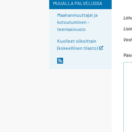
MUUALLA PALVELUSSA
Maahanmuuttajat ja
Lähd
kotoutuminen -
Lisä
teemasivusto
Vast
Kuolleet viikoittain
(kokeellinen tilasto)
Päiv