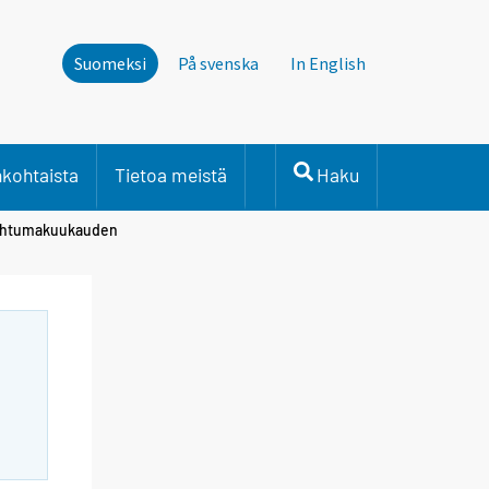
Suomeksi
På svenska
In English
nkohtaista
Tietoa meistä
Haku
pahtumakuukauden