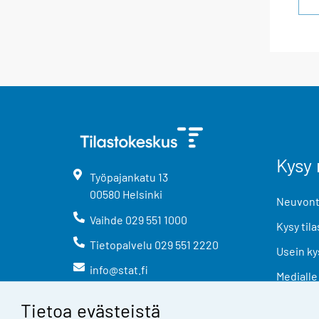
Kysy 
Työpajankatu
13
00580
Helsinki
Neuvonta
Vaihde
029 551 1000
Kysy tila
Tietopalvelu
029 551 2220
Usein ky
info@stat.fi
Medialle
Tietoa evästeistä