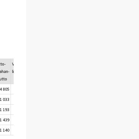
to-
Väestön-
Väkiluku
ahan-
lisäys
utto
4 805
2 278
5 505 575
1 033
-316
5 502 981
1 193
543
5 503 524
1 439
1 091
5 504 615
1 140
960
5 505 575