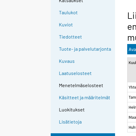
Katsaukset
n
g
Taulukot
Li
t
e
Kuviot
o
a
m
Tiedotteet
n
o
Tuote- ja palvelutarjonta
Ava
t
Kuvaus
Kuu
h
e
Laatuselosteet
r
s
Menetelmäselosteet
Yht
e
Tam
Käsitteet ja määritelmät
r
v
Hel
Luokitukset
i
Maa
c
Lisätietoja
Huh
e
.