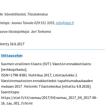
e: Väestötilastot, Tilastokeskus
tietoja: Joonas Toivola 029 551 3355,
info@stat.fi
aava tilastojohtaja: Jari Tarkoma
itetty 16.6.2017
Viittausohje
:
Suomen virallinen tilasto (SVT): Väestön ennakkotilasto
[verkkojulkaisu].
ISSN=1798-8381.
Huhtikuu
2017, Liitetaulukko 1.
Väestönmuutosten ennakkotiedot tapahtumakuukauden
mukaan 2017 . Helsinki: Tilastokeskus [viitattu: 6.8.2026].
Saantitapa:
https://stat.fi/til/vamuu/2017/04/vamuu_2017_04_2017-06-
16_tau_001_fi.html