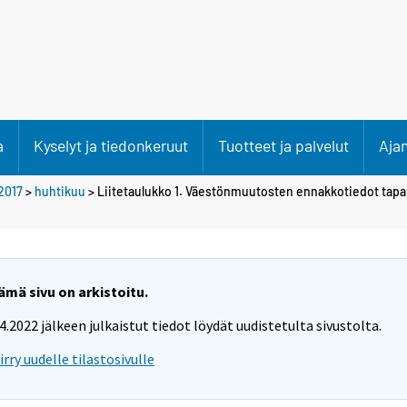
a
Kyselyt ja tiedonkeruut
Tuotteet ja palvelut
Aja
2017
>
huhtikuu
> Liitetaulukko 1. Väestönmuutosten ennakkotiedot ta
ämä sivu on arkistoitu.
.4.2022 jälkeen julkaistut tiedot löydät uudistetulta sivustolta.
iirry uudelle tilastosivulle