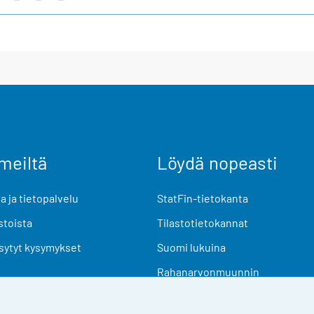
meiltä
Löydä nopeasti
 ja tietopalvelu
StatFin-tietokanta
stoista
Tilastotietokannat
sytyt kysymykset
Suomi lukuina
Rahanarvonmuunnin
Tulevat julkaisut