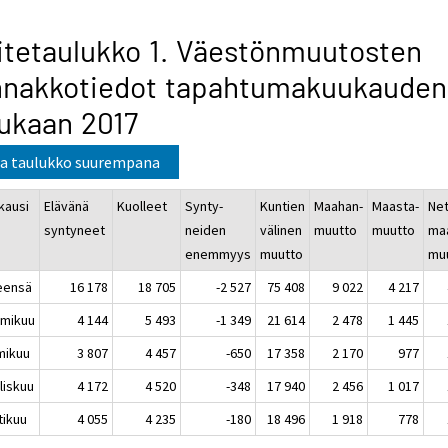
itetaulukko 1. Väestönmuutosten
nnakkotiedot tapahtumakuukauden
ukaan 2017
a taulukko suurempana
kausi
Elävänä
Kuolleet
Synty-
Kuntien
Maahan-
Maasta-
Net
syntyneet
neiden
välinen
muutto
muutto
ma
enemmyys
muutto
mu
eensä
16 178
18 705
-2 527
75 408
9 022
4 217
mikuu
4 144
5 493
-1 349
21 614
2 478
1 445
mikuu
3 807
4 457
-650
17 358
2 170
977
liskuu
4 172
4 520
-348
17 940
2 456
1 017
tikuu
4 055
4 235
-180
18 496
1 918
778