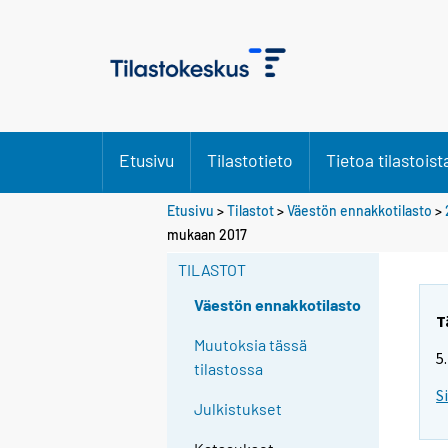
Etusivu
Tilastotieto
Tietoa tilastoist
Etusivu
>
Tilastot
>
Väestön ennakkotilasto
>
Y
mukaan 2017
o
TILASTOT
u
a
Väestön ennakkotilasto
r
T
e
Muutoksia tässä
5
m
tilastossa
o
S
Julkistukset
v
i