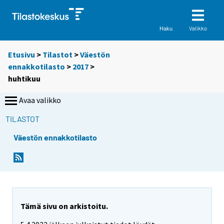
Valikko
Haku
Etusivu
>
Tilastot
>
Väestön
ennakkotilasto
>
2017
>
huhtikuu
Avaa valikko
TILASTOT
Väestön ennakkotilasto
Tämä sivu on arkistoitu.