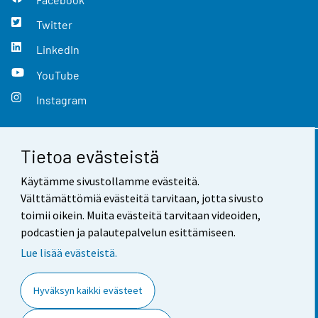
Twitter
LinkedIn
YouTube
Instagram
Tietoa evästeistä
Yhteystiedot
Käytämme sivustollamme evästeitä.
Palaute
Välttämättömiä evästeitä tarvitaan, jotta sivusto
toimii oikein. Muita evästeitä tarvitaan videoiden,
Käyttöehdot
podcastien ja palautepalvelun esittämiseen.
Tietosuoja
Lue lisää evästeistä.
Saavutettavuus
Hyväksyn kaikki evästeet
Tietoa sivustosta