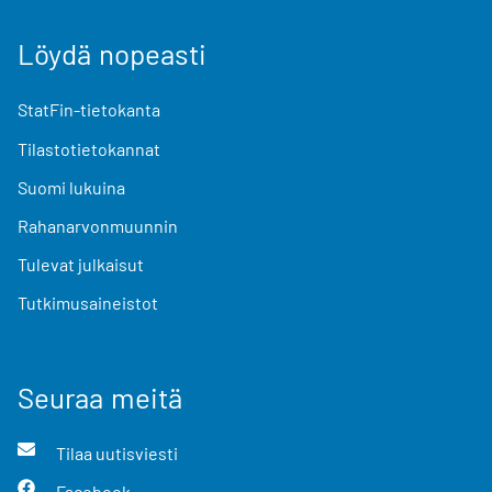
Löydä nopeasti
StatFin-tietokanta
Tilastotietokannat
Suomi lukuina
Rahanarvonmuunnin
Tulevat julkaisut
Tutkimusaineistot
Seuraa meitä
Tilaa uutisviesti
Facebook