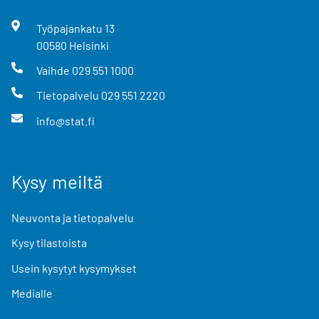
Työpajankatu
13
00580
Helsinki
Vaihde
029 551 1000
Tietopalvelu
029 551 2220
info@stat.fi
Kysy meiltä
Neuvonta ja tietopalvelu
Kysy tilastoista
Usein kysytyt kysymykset
Medialle