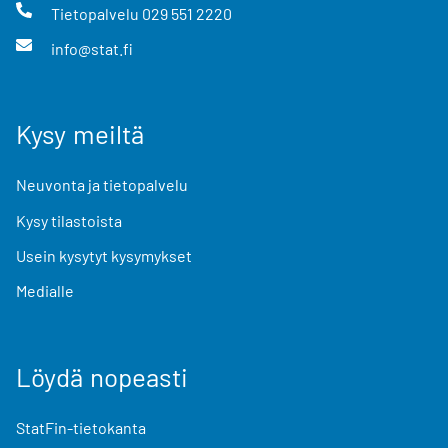
Tietopalvelu
029 551 2220
info@stat.fi
Kysy meiltä
Neuvonta ja tietopalvelu
Kysy tilastoista
Usein kysytyt kysymykset
Medialle
Löydä nopeasti
StatFin-tietokanta