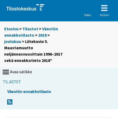
Valikko
Haku
Etusivu
>
Tilastot
>
Väestön
ennakkotilasto
>
2018
>
joulukuu
> Liitekuvio 5.
Maastamuutto
neljännesvuosittain 1996–2017
sekä ennakkotieto 2018*
Avaa valikko
TILASTOT
Väestön ennakkotilasto