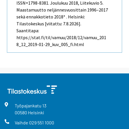
ISSN=1798-8381.
Joulukuu
2018, Liitekuvio 5.
Maastamuutto neljännesvuosittain 1996–2017
sekä ennakkotieto 2018* . Helsinki:
Tilastokeskus [viitattu: 7.8.2026].
Saantitapa:
https://stat.fi/til/vamuu/2018/12/vamuu_201
8_12_2019-01-29_kuv_005_fi.html
Työpajankatu
13
00580
Helsinki
Vaihde
029 551 1000