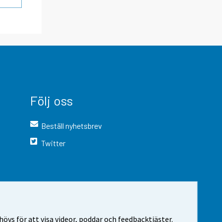
Följ oss
Beställ nyhetsbrev
Twitter
vs för att visa videor, poddar och feedbacktjäster.