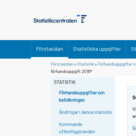
Förstasidan
Statistiska uppgifter
St
Förstasidan
>
Statistik
>
Förhandsuppgifter o
Y
förhandsuppgift 2018*
o
STATISTIK
u
a
Förhandsuppgifter om
r
D
befolkningen
e
U
m
Ändringar i denna statistik
w
o
Kommande
v
G
offentliggöranden
i