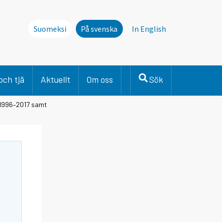
Suomeksi
På svenska
In English
och tjä
Aktuellt
Om oss
Sök
s 1996–2017 samt