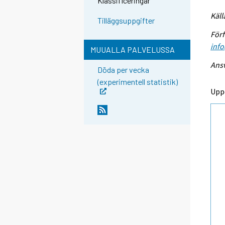
Klassificeringar
Käll
Tilläggsuppgifter
Förf
info
MUUALLA PALVELUSSA
Ansv
Döda per vecka
(experimentell statistik)
Upp