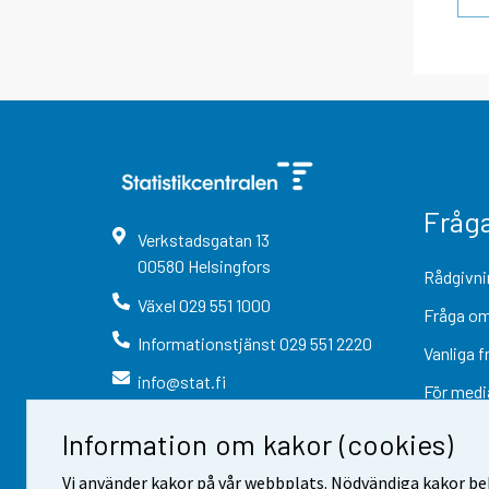
Fråg
Verkstadsgatan
13
00580
Helsingfors
Rådgivni
Växel
029 551 1000
Fråga om
Informationstjänst
029 551 2220
Vanliga f
info@stat.fi
För medi
Information om kakor (cookies)
Vi använder kakor på vår webbplats. Nödvändiga kakor beh