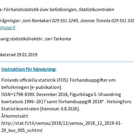
a: Förhandsstatistik över befolkningen, Statistikcentralen
rågningar: Joni Rantakari 029 551 3249, Joonas Toivola 029 551 335
@stat.fi
arig statistikdirektör: Jari Tarkoma
daterad 29.01.2019
Instruktion för hänvisning
:
Finlands officiella statistik (FOS): Förhandsuppgifter om
befolkningen [e-publikation].
ISSN=1798-839X.
December
2018, Figurbilaga 5. Utvandring
kvartalsvis 1996–2017 samt förhandsuppgift 2018* . Helsingfors:
Statistikcentralen [hänvisat: 6.8.2026].
Åtkomstsätt:
http://stat.fi/til/vamuu/2018/12/vamuu_2018_12_2019-01-
29_kuv_005_sv.html