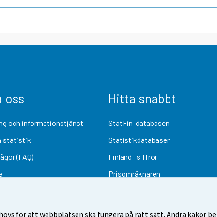
a oss
Hitta snabbt
ng och informationstjänst
StatFin-databasen
 statistik
Statistikdatabaser
rågor (FAQ)
Finland i siffror
a
Prisomräknaren
Kommande publiceringar
Undersökningsmaterial
övs för att webbplatsen ska fungera på rätt sätt. Andra kakor behö