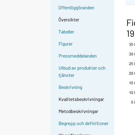
n
Offentliggöranden
g
t
Översikter
Fi
o
19
Tabeller
a
n
Figurer
o
t
Pressmeddelanden
h
Utbud av produkter och
e
tjänster
r
s
Beskrivning
e
r
Kvalitetsbeskrivningar
v
Metodbeskrivningar
i
c
Begrepp och definitioner
e
.