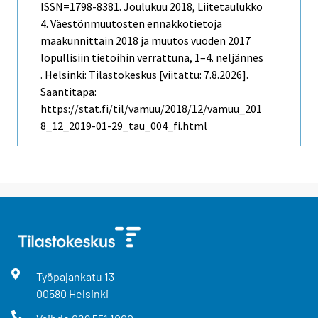
ISSN=1798-8381.
Joulukuu
2018, Liitetaulukko
4. Väestönmuutosten ennakkotietoja
maakunnittain 2018 ja muutos vuoden 2017
lopullisiin tietoihin verrattuna, 1–4. neljännes
. Helsinki: Tilastokeskus [viitattu: 7.8.2026].
Saantitapa:
https://stat.fi/til/vamuu/2018/12/vamuu_201
8_12_2019-01-29_tau_004_fi.html
Työpajankatu
13
00580
Helsinki