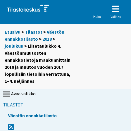
Valikko
Haku
Etusivu
>
Tilastot
>
Väestön
ennakkotilasto
>
2018
>
joulukuu
> Liitetaulukko 4.
Väestönmuutosten
ennakkotietoja maakunnittain
2018 ja muutos vuoden 2017
lopullisiin tietoihin verrattuna,
1–4. neljännes
Avaa valikko
TILASTOT
Väestön ennakkotilasto