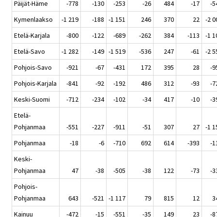
Päijät-Häme
-778
-130
-253
-26
484
-17
-5
Kymenlaakso
-1 219
-188
-1 151
246
370
22
-2 0
Etelä-Karjala
-800
-122
-689
-262
384
-113
-1 1
Etelä-Savo
-1 282
-149
-1 519
-536
247
-61
-2 5
Pohjois-Savo
-921
-67
-431
172
395
28
-9
Pohjois-Karjala
-841
-92
-192
486
312
-93
-7
Keski-Suomi
-712
-234
-102
-34
417
-10
-3
Etelä-
Pohjanmaa
-551
-227
-911
-51
307
27
-1 1
Pohjanmaa
-18
-6
-710
692
614
-393
-1
Keski-
Pohjanmaa
47
-38
-505
-38
122
-73
-3
Pohjois-
Pohjanmaa
643
-521
-1 117
79
815
12
3
Kainuu
-472
-15
-551
-35
149
23
-8