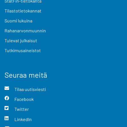
StatFin-tietokanta
Tilastotietokannat
Suomi lukuina
Rahanarvonmuunnin
Tulevat julkaisut
Tutkimusaineistot
Seuraa meitä
Tilaa uutisviesti
Facebook
Twitter
LinkedIn