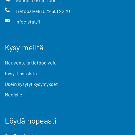
Vaihde
029 551 1000
Tietopalvelu
029 551 2220
info@stat.fi
Kysy meiltä
Neuvonta ja tietopalvelu
Kysy tilastoista
Usein kysytyt kysymykset
Medialle
Löydä nopeasti