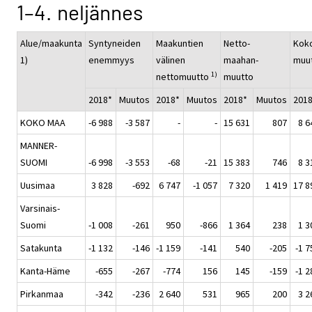
1–4. neljännes
Alue/maakunta
Syntyneiden
Maakuntien
Netto-
Koko
1)
enemmyys
välinen
maahan-
muu
1)
nettomuutto
muutto
2018*
Muutos
2018*
Muutos
2018*
Muutos
201
KOKO MAA
-6 988
-3 587
-
-
15 631
807
8 6
MANNER-
SUOMI
-6 998
-3 553
-68
-21
15 383
746
8 3
Uusimaa
3 828
-692
6 747
-1 057
7 320
1 419
17 8
Varsinais-
Suomi
-1 008
-261
950
-866
1 364
238
1 3
Satakunta
-1 132
-146
-1 159
-141
540
-205
-1 7
Kanta-Häme
-655
-267
-774
156
145
-159
-1 2
Pirkanmaa
-342
-236
2 640
531
965
200
3 2