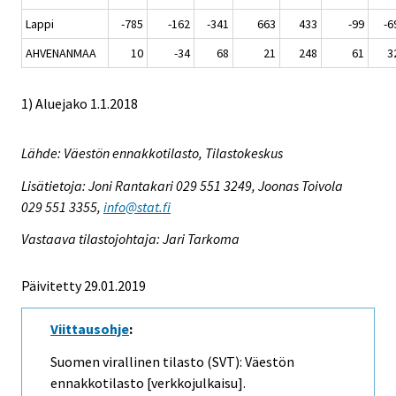
Lappi
-785
-162
-341
663
433
-99
-6
AHVENANMAA
10
-34
68
21
248
61
3
1) Aluejako 1.1.2018
Lähde: Väestön ennakkotilasto, Tilastokeskus
Lisätietoja: Joni Rantakari 029 551 3249, Joonas Toivola
029 551 3355,
info@stat.fi
Vastaava tilastojohtaja: Jari Tarkoma
Päivitetty 29.01.2019
Viittausohje
:
Suomen virallinen tilasto (SVT): Väestön
ennakkotilasto [verkkojulkaisu].