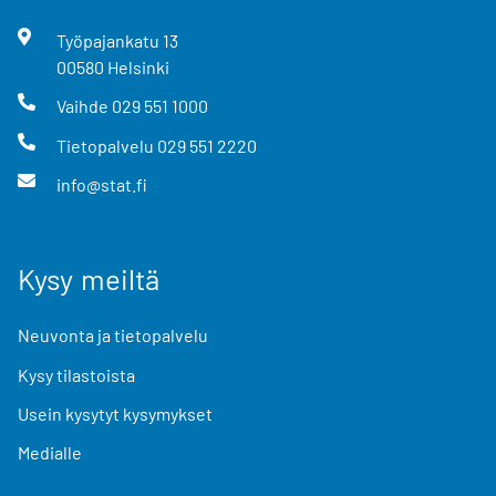
Työpajankatu
13
00580
Helsinki
Vaihde
029 551 1000
Tietopalvelu
029 551 2220
info@stat.fi
Kysy meiltä
Neuvonta ja tietopalvelu
Kysy tilastoista
Usein kysytyt kysymykset
Medialle