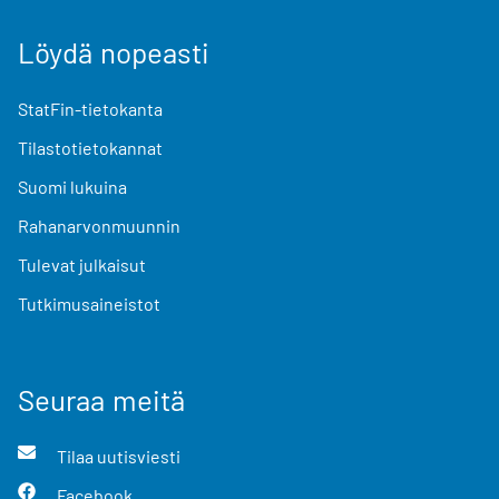
Löydä nopeasti
StatFin-tietokanta
Tilastotietokannat
Suomi lukuina
Rahanarvonmuunnin
Tulevat julkaisut
Tutkimusaineistot
Seuraa meitä
Tilaa uutisviesti
Facebook