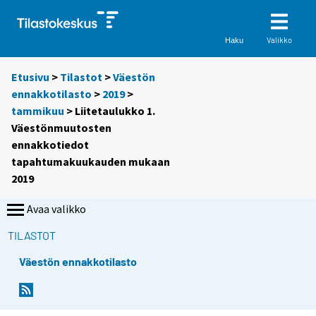
Valikko
Haku
Etusivu
>
Tilastot
>
Väestön
ennakkotilasto
>
2019
>
tammikuu
> Liitetaulukko 1.
Väestönmuutosten
ennakkotiedot
tapahtumakuukauden mukaan
2019
Avaa valikko
TILASTOT
Väestön ennakkotilasto