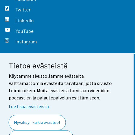
Twitter
LinkedIn
YouTube
Instagram
Tietoa evästeistä
Yhteystiedot
Käytämme sivustollamme evästeitä.
Palaute
Välttämättömiä evästeitä tarvitaan, jotta sivusto
toimii oikein. Muita evästeitä tarvitaan videoiden,
Käyttöehdot
podcastien ja palautepalvelun esittämiseen.
Tietosuoja
Lue lisää evästeistä.
Saavutettavuus
Hyväksyn kaikki evästeet
Tietoa sivustosta