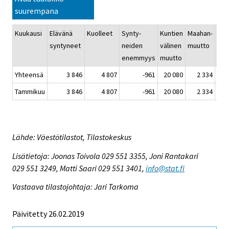
suurempana
Kuukausi
Elävänä
Kuolleet
Synty-
Kuntien
Maahan-
Maa
syntyneet
neiden
välinen
muutto
muu
enemmyys
muutto
Yhteensä
3 846
4 807
-961
20 080
2 334
1
Tammikuu
3 846
4 807
-961
20 080
2 334
1
Lähde: Väestötilastot, Tilastokeskus
Lisätietoja: Joonas Toivola 029 551 3355, Joni Rantakari
029 551 3249, Matti Saari 029 551 3401,
info@stat.fi
Vastaava tilastojohtaja: Jari Tarkoma
Päivitetty 26.02.2019