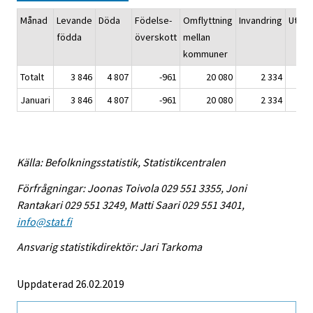
Månad
Levande
Döda
Födelse-
Omflyttning
Invandring
Utvan
födda
överskott
mellan
kommuner
Totalt
3 846
4 807
-961
20 080
2 334
Januari
3 846
4 807
-961
20 080
2 334
Källa: Befolkningsstatistik, Statistikcentralen
Förfrågningar: Joonas Toivola 029 551 3355, Joni
Rantakari 029 551 3249, Matti Saari 029 551 3401,
info@stat.fi
Ansvarig statistikdirektör: Jari Tarkoma
Uppdaterad 26.02.2019