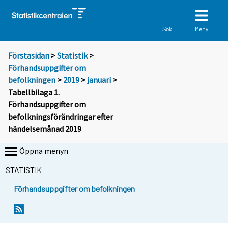
Meny
Sök
Förstasidan
>
Statistik
>
Förhandsuppgifter om
befolkningen
>
2019
>
januari
>
Tabellbilaga 1.
Förhandsuppgifter om
befolkningsförändringar efter
händelsemånad 2019
Öppna menyn
STATISTIK
Förhandsuppgifter om befolkningen