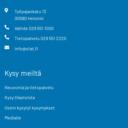
Työpajankatu
13
00580
Helsinki
Vaihde
029 551 1000
Tietopalvelu
029 551 2220
info@stat.fi
Kysy meiltä
Neuvonta ja tietopalvelu
Kysy tilastoista
Usein kysytyt kysymykset
Medialle