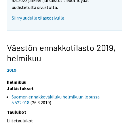
5.4.2022 jälkeen julkaistut tiedot löydät
uudistetulta sivustolta.
Siirry uudelle tilastosivulle
Väestön ennakkotilasto 2019,
helmikuu
2019
helmikuu
Julkistukset
Suomen ennakkoväkiluku helmikuun lopussa
5 522 018
(26.3.2019)
Taulukot
Liitetaulukot