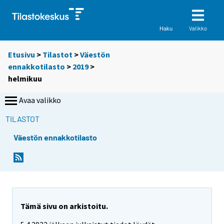
Valikko
Haku
Etusivu
>
Tilastot
>
Väestön
ennakkotilasto
>
2019
>
helmikuu
Avaa valikko
TILASTOT
Väestön ennakkotilasto
Tämä sivu on arkistoitu.