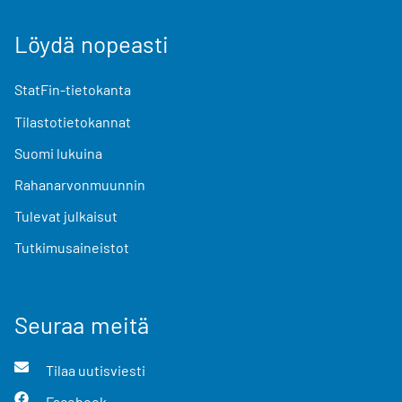
Löydä nopeasti
StatFin-tietokanta
Tilastotietokannat
Suomi lukuina
Rahanarvonmuunnin
Tulevat julkaisut
Tutkimusaineistot
Seuraa meitä
Tilaa uutisviesti
Facebook