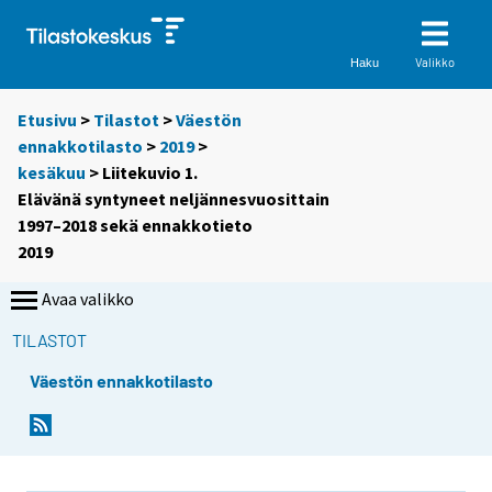
Valikko
Haku
Etusivu
>
Tilastot
>
Väestön
ennakkotilasto
>
2019
>
kesäkuu
> Liitekuvio 1.
Elävänä syntyneet neljännesvuosittain
1997–2018 sekä ennakkotieto
2019
Avaa valikko
TILASTOT
Väestön ennakkotilasto