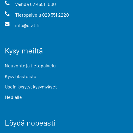
Vaihde
029 551 1000
Tietopalvelu
029 551 2220
info@stat.fi
Kysy meiltä
Neuvonta ja tietopalvelu
Kysy tilastoista
Usein kysytyt kysymykset
Medialle
Löydä nopeasti