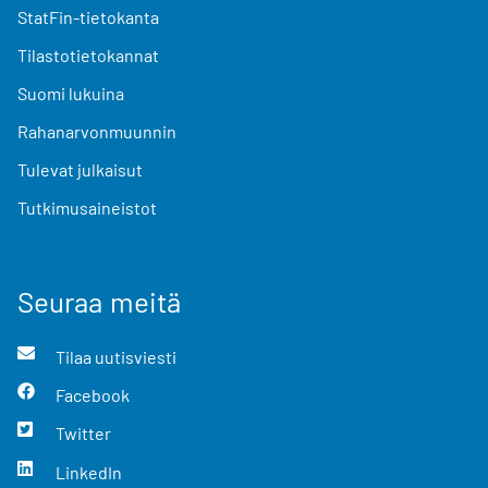
StatFin-tietokanta
Tilastotietokannat
Suomi lukuina
Rahanarvonmuunnin
Tulevat julkaisut
Tutkimusaineistot
Seuraa meitä
Tilaa uutisviesti
Facebook
Twitter
LinkedIn