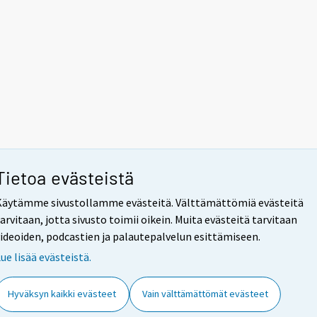
Tietoa evästeistä
Käytämme sivustollamme evästeitä. Välttämättömiä evästeitä
arvitaan, jotta sivusto toimii oikein. Muita evästeitä tarvitaan
ideoiden, podcastien ja palautepalvelun esittämiseen.
ue lisää evästeistä.
Hyväksyn kaikki evästeet
Vain välttämättömät evästeet