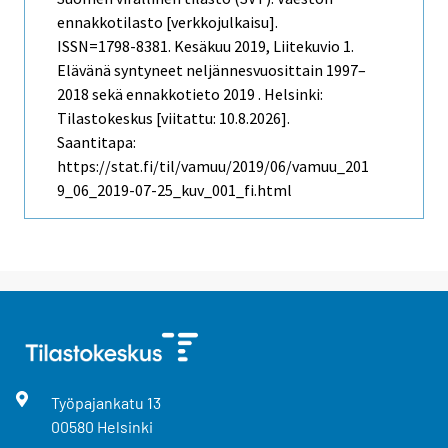
ennakkotilasto [verkkojulkaisu].
ISSN=1798-8381.
Kesäkuu
2019, Liitekuvio 1.
Elävänä syntyneet neljännesvuosittain 1997–
2018 sekä ennakkotieto 2019 . Helsinki:
Tilastokeskus [viitattu: 10.8.2026].
Saantitapa:
https://stat.fi/til/vamuu/2019/06/vamuu_201
9_06_2019-07-25_kuv_001_fi.html
Työpajankatu
13
00580
Helsinki