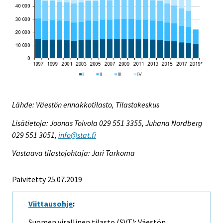
Lähde: Väestön ennakkotilasto, Tilastokeskus
Lisätietoja: Joonas Toivola 029 551 3355, Juhana Nordberg
029 551 3051,
info@stat.fi
Vastaava tilastojohtaja: Jari Tarkoma
Päivitetty 25.07.2019
Viittausohje
:
Suomen virallinen tilasto (SVT): Väestön