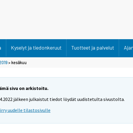
a
Kyselyt ja tiedonkeruut
Tuotteet ja palvelut
Aja
2019
>
kesäkuu
ämä sivu on arkistoitu.
.4.2022 jälkeen julkaistut tiedot löydät uudistetulta sivustolta.
iirry uudelle tilastosivulle