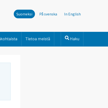
Suomeksi
På svenska
In English
nkohtaista
Tietoa meistä
Haku