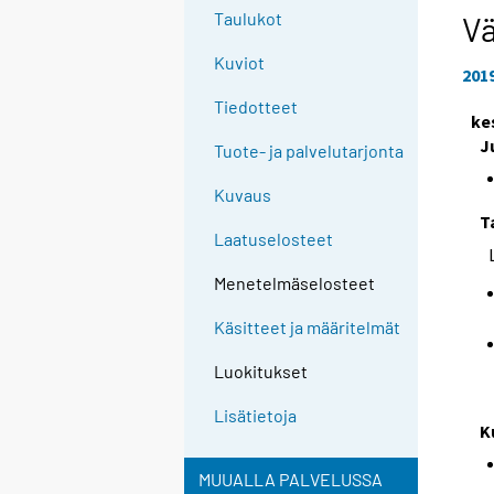
e
Taulukot
Vä
e
Kuviot
n
201
p
Tiedotteet
ke
a
J
l
Tuote- ja palvelutarjonta
v
Kuvaus
e
T
l
Laatuselosteet
u
u
Menetelmäselosteet
n
Käsitteet ja määritelmät
.
Luokitukset
Lisätietoja
K
MUUALLA PALVELUSSA