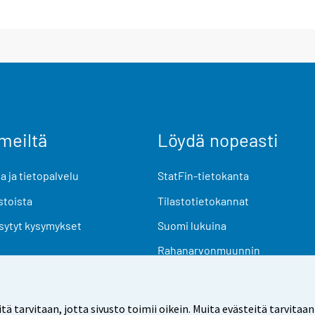
meiltä
Löydä nopeasti
 ja tietopalvelu
StatFin-tietokanta
stoista
Tilastotietokannat
sytyt kysymykset
Suomi lukuina
Rahanarvonmuunnin
Tulevat julkaisut
Tutkimusaineistot
arvitaan, jotta sivusto toimii oikein. Muita evästeitä tarvitaan