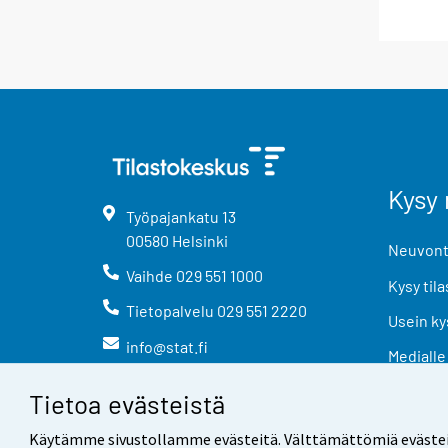
Kysy 
Työpajankatu
13
00580
Helsinki
Neuvonta
Vaihde
029 551 1000
Kysy tila
Tietopalvelu
029 551 2220
Usein ky
info@stat.fi
Medialle
Tietoa evästeistä
Käytämme sivustollamme evästeitä. Välttämättömiä evästeitä t