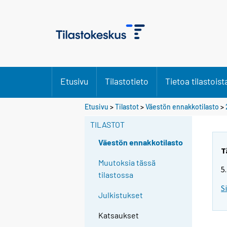
Etusivu
Tilastotieto
Tietoa tilastoist
S
Etusivu
>
Tilastot
>
Väestön ennakkotilasto
>
i
TILASTOT
i
r
Väestön ennakkotilasto
r
T
y
Muutoksia tässä
5
t
tilastossa
t
S
Julkistukset
o
i
Katsaukset
s