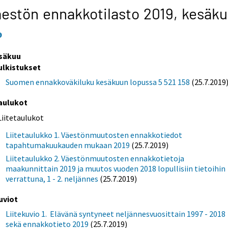
estön ennakkotilasto 2019,
kesäku
9
säkuu
ulkistukset
Suomen ennakkoväkiluku kesäkuun lopussa 5 521 158
(25.7.2019
aulukot
Liitetaulukot
Liitetaulukko 1. Väestönmuutosten ennakkotiedot
tapahtumakuukauden mukaan 2019
(25.7.2019)
Liitetaulukko 2. Väestönmuutosten ennakkotietoja
maakunnittain 2019 ja muutos vuoden 2018 lopullisiin tietoihin
verrattuna, 1 - 2. neljännes
(25.7.2019)
uviot
Liitekuvio 1. Elävänä syntyneet neljännesvuosittain 1997 - 2018
sekä ennakkotieto 2019
(25.7.2019)