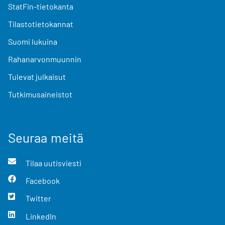
StatFin-tietokanta
Tilastotietokannat
Suomi lukuina
Rahanarvonmuunnin
Tulevat julkaisut
Tutkimusaineistot
Seuraa meitä
Tilaa uutisviesti
Facebook
Twitter
LinkedIn