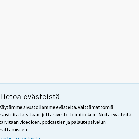
Tietoa evästeistä
Käytämme sivustollamme evästeitä. Välttämättömiä
evästeitä tarvitaan, jotta sivusto toimii oikein. Muita evästeitä
tarvitaan videoiden, podcastien ja palautepalvelun
esittämiseen.
Lue lisää evästeistä.