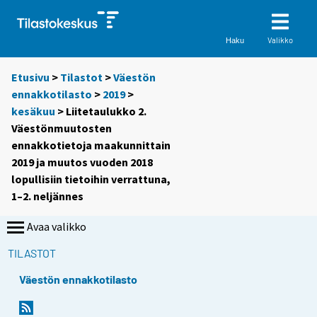
Valikko
Haku
Etusivu
>
Tilastot
>
Väestön
ennakkotilasto
>
2019
>
kesäkuu
> Liitetaulukko 2.
Väestönmuutosten
ennakkotietoja maakunnittain
2019 ja muutos vuoden 2018
lopullisiin tietoihin verrattuna,
1–2. neljännes
Avaa valikko
TILASTOT
Väestön ennakkotilasto