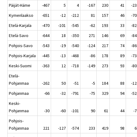
Päijät-Häme
-467
5
4
-167
230
41
-23
Kymenlaakso
-651
-12
-212
81
157
46
-70
Etelä-Karjala
-470
-101
-545
-62
193
33
-82
Etelä-Savo
-644
18
-350
271
146
69
-84
Pohjois-Savo
-543
-19
-540
-124
217
74
-86
Pohjois-Karjala
-445
-13
-468
-86
178
89
-73
Keski-Suomi
-363
12
-718
-149
273
93
-80
Etelä-
Pohjanmaa
-262
50
-51
-5
184
88
-12
Pohjanmaa
-66
-32
-791
-75
329
94
-52
Keski-
Pohjanmaa
-30
-60
-101
90
61
44
-7
Pohjois-
Pohjanmaa
221
-127
-574
233
419
98
6