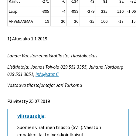
Kainuu
-271
-6
-134
43
81
32
-32
Lappi
-395
-4
-899
-279
225
116
-1 0
AHVENANMAA
19
20
26
-35
106
-18
15
1) Aluejako 1.1.2019
Lähde: Väestön ennakkotilasto, Tilastokeskus
Lisätietoja: Joonas Toivola 029 551 3355, Juhana Nordberg
029 551 3051,
info@stat.fi
Vastaava tilastojohtaja: Jari Tarkoma
Päivitetty 25.07.2019
Viittausohje
:
Suomen virallinen tilasto (SVT): Väestön
ennakkotilasto [verkkojulkaisu].