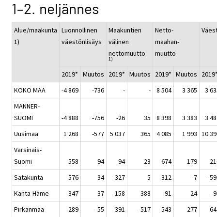
1–2. neljännes
Alue/maakunta
Luonnollinen
Maakuntien
Netto-
Väest
1)
väestönlisäys
välinen
maahan-
nettomuutto
muutto
1)
2019*
Muutos
2019*
Muutos
2019*
Muutos
2019
KOKO MAA
-4 869
-736
-
-
8 504
3 365
3 63
MANNER-
SUOMI
-4 888
-756
-26
35
8 398
3 383
3 48
Uusimaa
1 268
-577
5 037
365
4 085
1 993
10 39
Varsinais-
Suomi
-558
94
94
23
674
179
21
Satakunta
-576
34
-327
5
312
-7
-59
Kanta-Häme
-347
37
158
388
91
24
-9
Pirkanmaa
-289
-55
391
-517
543
277
64