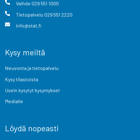
Vaihde
029 551 1000
Tietopalvelu
029 551 2220
info@stat.fi
Kysy meiltä
Neuvonta ja tietopalvelu
Kysy tilastoista
Usein kysytyt kysymykset
Medialle
Löydä nopeasti