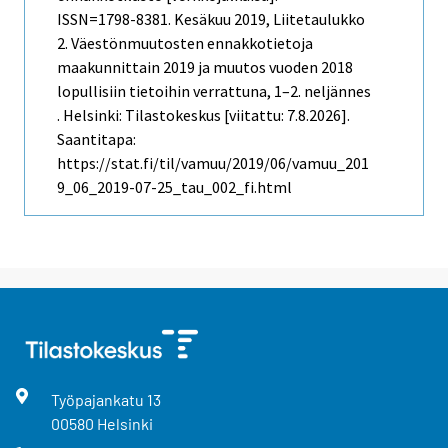
ISSN=1798-8381.
Kesäkuu
2019, Liitetaulukko
2. Väestönmuutosten ennakkotietoja
maakunnittain 2019 ja muutos vuoden 2018
lopullisiin tietoihin verrattuna, 1–2. neljännes
. Helsinki: Tilastokeskus [viitattu: 7.8.2026].
Saantitapa:
https://stat.fi/til/vamuu/2019/06/vamuu_201
9_06_2019-07-25_tau_002_fi.html
Työpajankatu
13
00580
Helsinki