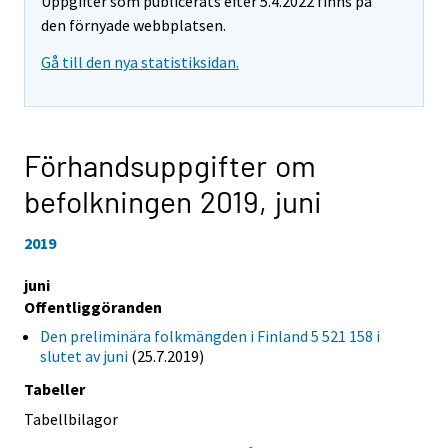
Uppgifter som publicerats efter 5.4.2022 finns på
den förnyade webbplatsen.
Gå till den nya statistiksidan.
Förhandsuppgifter om
befolkningen 2019,
juni
2019
juni
Offentliggöranden
Den preliminära folkmängden i Finland 5 521 158 i
slutet av juni
(25.7.2019)
Tabeller
Tabellbilagor