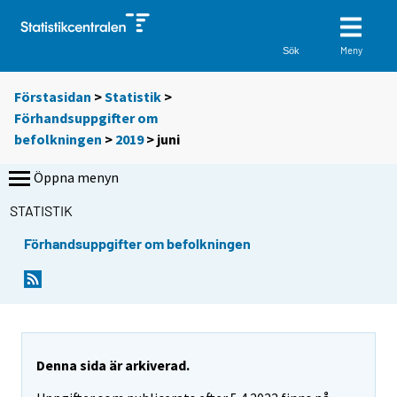
Meny
Sök
Förstasidan
>
Statistik
>
Förhandsuppgifter om
befolkningen
>
2019
>
juni
Öppna menyn
STATISTIK
Förhandsuppgifter om befolkningen
Denna sida är arkiverad.