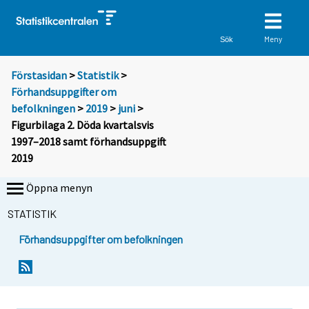
Meny
Sök
Förstasidan
>
Statistik
>
Förhandsuppgifter om
befolkningen
>
2019
>
juni
>
Figurbilaga 2. Döda kvartalsvis
1997–2018 samt förhandsuppgift
2019
Öppna menyn
STATISTIK
Förhandsuppgifter om befolkningen