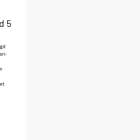
d 5
ngd
ari-
n
let