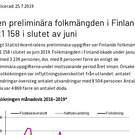
icerad: 25.7.2019
n preliminära folkmängden i Finlan
1 158 i slutet av juni
gt Statistikcentralens preliminära uppgifter var Finlands folkmä
1 158 i slutet av juni 2019. Folkmängden i Finland ökade under janu
 med 3 239 personer, dvs. med 8 personer färre än enligt de
iminära uppgifterna under motsvarande period året innan. Orsake
 folkökningen var inflyttningsöverskottet från utlandet: antalet
ndringar översteg antalet utvandringar med 8 504 personer. Anta
a var 4 869 färre än antalet döda.
kökningen månadsvis 2016–2019*