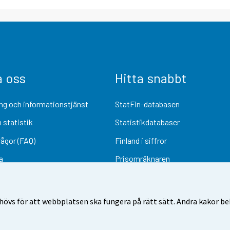
a oss
Hitta snabbt
ng och informationstjänst
StatFin-databasen
 statistik
Statistikdatabaser
rågor (FAQ)
Finland i siffror
a
Prisomräknaren
Kommande publiceringar
Undersökningsmaterial
övs för att webbplatsen ska fungera på rätt sätt. Andra kakor behö