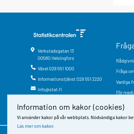
Fråg
Verkstadsgatan
13
00580
Helsingfors
Rådgivni
Växel
029 551 1000
Fråga om
Informationstjänst
029 551 2220
Vanliga f
info@stat.fi
För medi
Information om kakor (cookies)
Vi använder kakor på vår webbplats. Nödvändiga kakor beh
Läs mer om kakor.