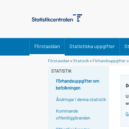
Förstasidan
Statistiska uppgifter
St
Y
Y
Y
Förstasidan
>
Statistik
>
Förhandsuppgifter o
o
o
o
u
u
STATISTIK
u
a
a
a
r
r
Förhandsuppgifter om
r
e
e
D
befolkningen
m
m
e
U
o
o
m
Ändringar i denna statistik
v
v
w
o
i
i
Kommande
v
G
n
n
offentliggöranden
i
g
g
t
t
n