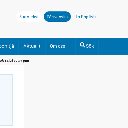
Suomeksi
På svenska
In English
och tjä
Aktuellt
Om oss
Sök
8 i slutet av juni