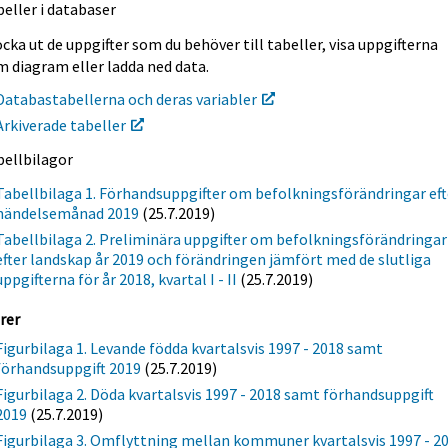
eller i databaser
cka ut de uppgifter som du behöver till tabeller, visa uppgifterna
m diagram eller ladda ned data.
Databastabellerna och deras variabler
Arkiverade tabeller
bellbilagor
Tabellbilaga 1. Förhandsuppgifter om befolkningsförändringar eft
händelsemånad 2019
(25.7.2019)
Tabellbilaga 2. Preliminära uppgifter om befolkningsförändringa
efter landskap år 2019 och förändringen jämfört med de slutliga
uppgifterna för år 2018, kvartal I - II
(25.7.2019)
rer
Figurbilaga 1. Levande födda kvartalsvis 1997 - 2018 samt
förhandsuppgift 2019
(25.7.2019)
Figurbilaga 2. Döda kvartalsvis 1997 - 2018 samt förhandsuppgift
2019
(25.7.2019)
Figurbilaga 3. Omflyttning mellan kommuner kvartalsvis 1997 - 2