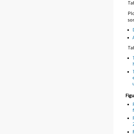
Tab
Plo
so
Ta
Figu