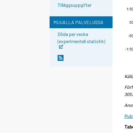
Tilläggsuppgifter
MUUALLA PALVELUSSA
Döda per vecka
(experimentell statistik)
Käll
Förf
305
Ansv
Publ
Tab