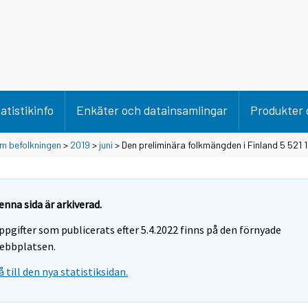
atistikinfo
Enkäter och datainsamlingar
Produkter 
m befolkningen
>
2019
>
juni
> Den preliminära folkmängden i Finland 5 521 15
enna sida är arkiverad.
ppgifter som publicerats efter 5.4.2022 finns på den förnyade
ebbplatsen.
å till den nya statistiksidan.