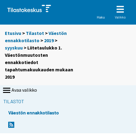
Valikko
Haku
Etusivu
>
Tilastot
>
Väestön
ennakkotilasto
>
2019
>
syyskuu
> Liitetaulukko 1.
Väestönmuutosten
ennakkotiedot
tapahtumakuukauden mukaan
2019
Avaa valikko
TILASTOT
Väestön ennakkotilasto