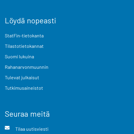
Löydä nopeasti
StatFin-tietokanta
Tilastotietokannat
Suomi lukuina
Rahanarvonmuunnin
Tulevat julkaisut
Tutkimusaineistot
Seuraa meitä
Tilaa uutisviesti