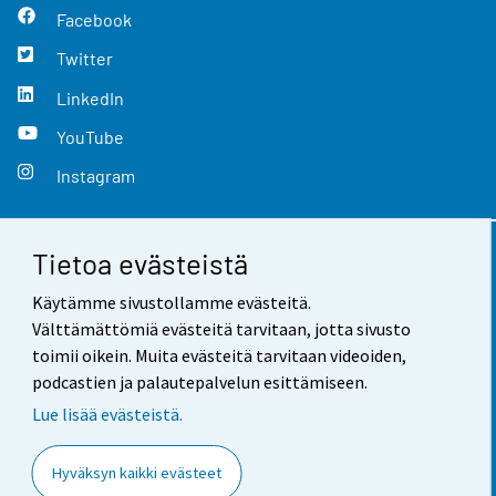
Facebook
Twitter
LinkedIn
YouTube
Instagram
Tietoa evästeistä
Yhteystiedot
Käytämme sivustollamme evästeitä.
Palaute
Välttämättömiä evästeitä tarvitaan, jotta sivusto
toimii oikein. Muita evästeitä tarvitaan videoiden,
Käyttöehdot
podcastien ja palautepalvelun esittämiseen.
Tietosuoja
Lue lisää evästeistä.
Saavutettavuus
Hyväksyn kaikki evästeet
Tietoa sivustosta