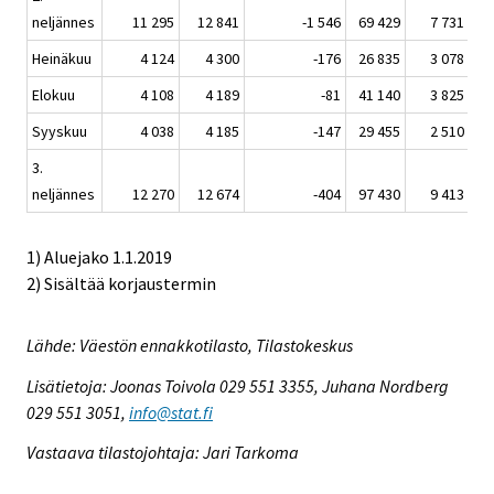
neljännes
11 295
12 841
-1 546
69 429
7 731
Heinäkuu
4 124
4 300
-176
26 835
3 078
Elokuu
4 108
4 189
-81
41 140
3 825
Syyskuu
4 038
4 185
-147
29 455
2 510
3.
neljännes
12 270
12 674
-404
97 430
9 413
1) Aluejako 1.1.2019
2) Sisältää korjaustermin
Lähde: Väestön ennakkotilasto, Tilastokeskus
Lisätietoja: Joonas Toivola 029 551 3355, Juhana Nordberg
029 551 3051,
info@stat.fi
Vastaava tilastojohtaja: Jari Tarkoma