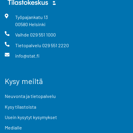
Työpajankatu
13
00580
Helsinki
Vaihde
029 551 1000
Tietopalvelu
029 551 2220
info@stat.fi
Kysy meiltä
Neuvonta ja tietopalvelu
Kysy tilastoista
Usein kysytyt kysymykset
Medialle