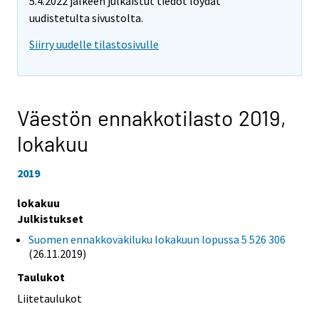
5.4.2022 jälkeen julkaistut tiedot löydät
uudistetulta sivustolta.
Siirry uudelle tilastosivulle
Väestön ennakkotilasto 2019,
lokakuu
2019
lokakuu
Julkistukset
Suomen ennakkoväkiluku lokakuun lopussa 5 526 306
(26.11.2019)
Taulukot
Liitetaulukot