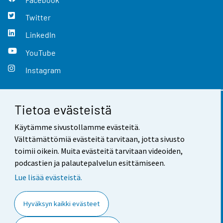
Twitter
LinkedIn
YouTube
Instagram
Tietoa evästeistä
Yhteystiedot
Käytämme sivustollamme evästeitä.
Palaute
Välttämättömiä evästeitä tarvitaan, jotta sivusto
toimii oikein. Muita evästeitä tarvitaan videoiden,
Käyttöehdot
podcastien ja palautepalvelun esittämiseen.
Tietosuoja
Lue lisää evästeistä.
Saavutettavuus
Hyväksyn kaikki evästeet
Tietoa sivustosta