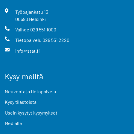
Työpajankatu
13
00580
Helsinki
Vaihde
029 551 1000
Tietopalvelu
029 551 2220
info@stat.fi
Kysy meiltä
Neuvonta ja tietopalvelu
Kysy tilastoista
Usein kysytyt kysymykset
Medialle