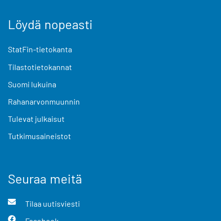
Löydä nopeasti
StatFin-tietokanta
Tilastotietokannat
Suomi lukuina
Rahanarvonmuunnin
Tulevat julkaisut
Tutkimusaineistot
Seuraa meitä
Tilaa uutisviesti
Facebook