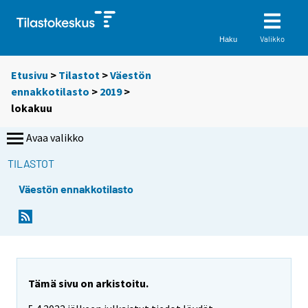
Valikko
Haku
Etusivu
>
Tilastot
>
Väestön
ennakkotilasto
>
2019
>
lokakuu
Avaa valikko
TILASTOT
Väestön ennakkotilasto
Tämä sivu on arkistoitu.