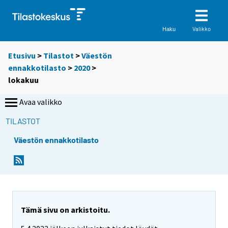
Valikko
Haku
Etusivu
>
Tilastot
>
Väestön
ennakkotilasto
>
2020
>
lokakuu
Avaa valikko
TILASTOT
Väestön ennakkotilasto
Tämä sivu on arkistoitu.