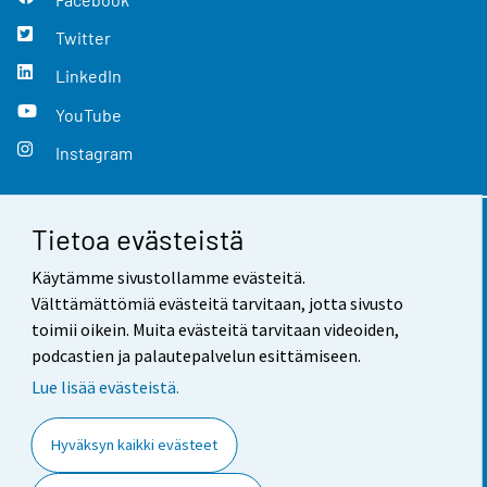
Twitter
LinkedIn
YouTube
Instagram
Tietoa evästeistä
Yhteystiedot
Käytämme sivustollamme evästeitä.
Palaute
Välttämättömiä evästeitä tarvitaan, jotta sivusto
toimii oikein. Muita evästeitä tarvitaan videoiden,
Käyttöehdot
podcastien ja palautepalvelun esittämiseen.
Tietosuoja
Lue lisää evästeistä.
Saavutettavuus
Hyväksyn kaikki evästeet
Tietoa sivustosta