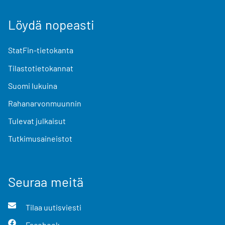
Löydä nopeasti
StatFin-tietokanta
Tilastotietokannat
Suomi lukuina
Rahanarvonmuunnin
Tulevat julkaisut
Tutkimusaineistot
Seuraa meitä
Tilaa uutisviesti
Facebook