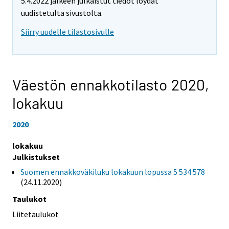
5.4.2022 jälkeen julkaistut tiedot löydät
uudistetulta sivustolta.
Siirry uudelle tilastosivulle
Väestön ennakkotilasto 2020,
lokakuu
2020
lokakuu
Julkistukset
Suomen ennakkoväkiluku lokakuun lopussa 5 534 578
(24.11.2020)
Taulukot
Liitetaulukot