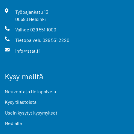
Työpajankatu
13
00580
Helsinki
Vaihde
029 551 1000
Tietopalvelu
029 551 2220
info@stat.fi
Kysy meiltä
Neuvonta ja tietopalvelu
Kysy tilastoista
Usein kysytyt kysymykset
Medialle